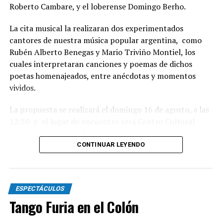
Roberto Cambare, y el loberense Domingo Berho.
La cita musical la realizaran dos experimentados
cantores de nuestra música popular argentina, como
Rubén Alberto Benegas y Mario Triviño Montiel, los
cuales interpretaran canciones y poemas de dichos
poetas homenajeados, entre anécdotas y momentos
vividos.
La propuesta se realizará el domingo 16 de agosto, a las
12:30 y el lugar de encuentro será Centro Cultural
“Germinador”, situado en la calle Arenales 3130 de Mar
del Plata.
CONTINUAR LEYENDO
Habrá danzas nativas y baile familiar, con gran servicio
de buffet, con entrada libre, derecho de espectáculo al
ESPECTÁCULOS
sobre. Para mas información o reservas escribir ll what
Tango Furia en el Colón
sapp 2236104302