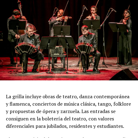
Incluye más de diez cambios de vestuario, un cuidado
diseño lumínico y escenas donde las diagonales, las
acrobacias, los firuletes y las coreografías
perfectamente sincronizadas convierten cada cuadro en
una demostración de virtuosismo, sensibilidad y trabajo
colectivo.
"Queremos que quienes todavía no conocen Tango
Furia descubran por qué el tango puede emocionar a
todas las generaciones. Y que quienes ya vivieron una de
nuestras funciones tengan ganas de volver, porque cada
presentación renueva la experiencia. Detrás de cada
función hay meses de ensayo y un enorme trabajo en
La grilla incluye obras de teatro, danza contemporánea
equipo para emocionar y sorprender al
y flamenca, conciertos de música clásica, tango, folklore
público", expresa Emmanuel Marín.
y propuestas de ópera y zarzuela. Las entradas se
consiguen en la boletería del teatro, con valores
diferenciales para jubilados, residentes y estudiantes.
Con más de 20 años de trayectoria, Tango Furia fue