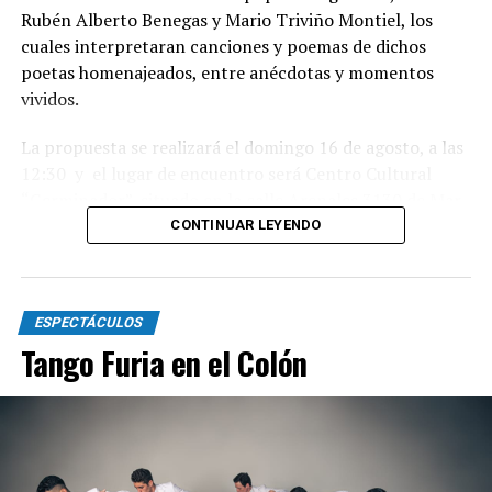
Rubén Alberto Benegas y Mario Triviño Montiel, los
cuales interpretaran canciones y poemas de dichos
poetas homenajeados, entre anécdotas y momentos
vividos.
La propuesta se realizará el domingo 16 de agosto, a las
12:30 y el lugar de encuentro será Centro Cultural
“Germinador”, situado en la calle Arenales 3130 de Mar
del Plata.
CONTINUAR LEYENDO
Habrá danzas nativas y baile familiar, con gran servicio
de buffet, con entrada libre, derecho de espectáculo al
ESPECTÁCULOS
sobre. Para mas información o reservas escribir ll what
Tango Furia en el Colón
sapp 2236104302