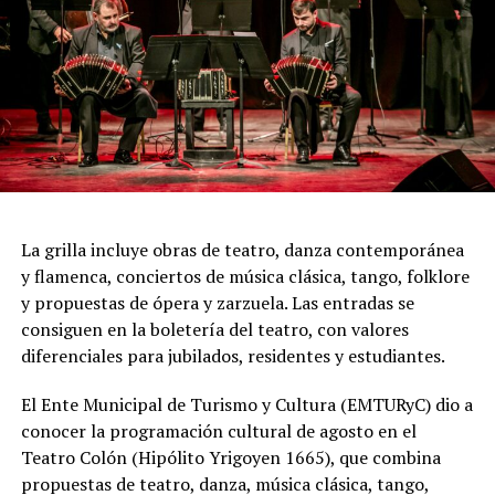
perfectamente sincronizadas convierten cada cuadro en
una demostración de virtuosismo, sensibilidad y trabajo
colectivo.
"Queremos que quienes todavía no conocen Tango
Furia descubran por qué el tango puede emocionar a
todas las generaciones. Y que quienes ya vivieron una de
nuestras funciones tengan ganas de volver, porque cada
presentación renueva la experiencia. Detrás de cada
función hay meses de ensayo y un enorme trabajo en
La grilla incluye obras de teatro, danza contemporánea
equipo para emocionar y sorprender al
y flamenca, conciertos de música clásica, tango, folklore
público", expresa Emmanuel Marín.
y propuestas de ópera y zarzuela. Las entradas se
consiguen en la boletería del teatro, con valores
diferenciales para jubilados, residentes y estudiantes.
Con más de 20 años de trayectoria, Tango Furia fue
El Ente Municipal de Turismo y Cultura (EMTURyC) dio a
distinguida con los Premios Estrella de Mar 2024 y
conocer la programación cultural de agosto en el
2026 como Mejor Espectáculo de Danza y con el Premio
Teatro Colón (Hipólito Yrigoyen 1665), que combina
Faro de Oro 2024. Además, Emmanuel Marín y Lola
propuestas de teatro, danza, música clásica, tango,
Gutiérrez Rey obtuvieron el subcampeonato en el