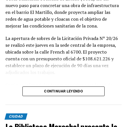
nuevo paso para concretar una obra de infraestructura
en el barrio El Martillo, donde proyecta ampliar las
redes de agua potable y cloacas con el objetivo de
mejorar las condiciones sanitarias de la zona.
La apertura de sobres de la Licitación Privada Nº 20/26
se realizó este jueves en la sede central de la empresa,
ubicada sobre la calle French al 6700. El proyecto
cuenta con un presupuesto oficial de $108.621.226 y
establece un plazo de ejecución de 90 días una vez
adjudicados los trabajos.
Según se informó, las tareas previstas para la red de
agua potable incluyen la colocación de unos 355 metros
CONTINUAR LEYENDO
de cañerías de PVC, la instalación de válvulas y la
ejecución de 29 conexiones domiciliarias. Los trabajos se
desarrollarán en distintos sectores comprendidos por
CIUDAD
las calles Pehuajó, Sicilia, Génova y Génova Bis.
La Biblioteca Marechal presenta la