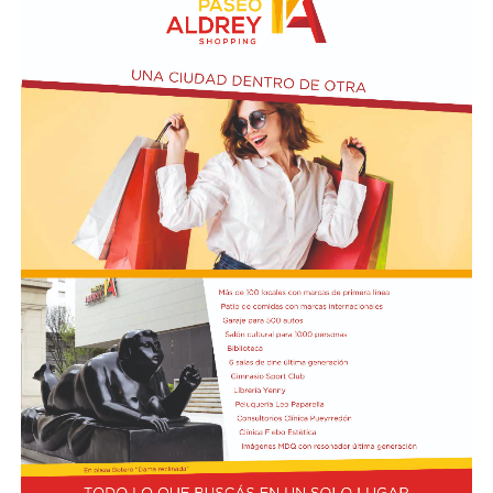
ubicada en el primer piso del edificio.
Actividades en el marco del Mes de la Niñez
En relación al Ciclo Mes de la Niñez, este viernes 7 de
agosto a las 17:30 se presentarán “Los cuentos de
Charo” y la narración de poesías populares infantiles a
cargo de María del Rosario Gerez Martínez.
En tanto, el viernes 21 a las 17:30 se desarrollará “El
Cerebro Mágico: construyendo preguntas, respuestas y
circuitos”, a cargo de María Paula Algote. Se trata de un
taller práctico de arte, ciencia y tecnología en el que al
finalizar cada participante se lleva su propia creación
terminada. Es una actividad arancelada (incluye
materiales) destinada a niños a partir de los 6 años.
Los participantes menores de 8 años deberán asistir
acompañados por una persona adulta (menores
asistentes $12.000 y adulto acompañante $5.000). Las