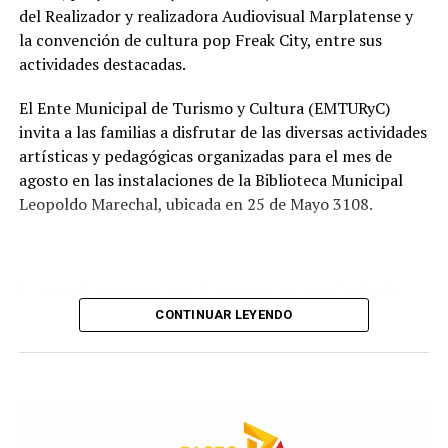
recorrido administrativo con la intervención de la
del Realizador y realizadora Audiovisual Marplatense y
Comisión de Estudio de Ofertas y Adjudicación, que
la convención de cultura pop Freak City, entre sus
tendrá a su cargo la evaluación de las propuestas
actividades destacadas.
presentadas por las empresas interesadas en ejecutar la
obra.
El Ente Municipal de Turismo y Cultura (EMTURyC)
invita a las familias a disfrutar de las diversas actividades
artísticas y pedagógicas organizadas para el mes de
agosto en las instalaciones de la Biblioteca Municipal
Leopoldo Marechal, ubicada en 25 de Mayo 3108.
La agenda comienza con la Muestra de Arte “Sábados
Culturales”, a cargo del grupo Cul Mardel, que se podrá
CONTINUAR LEYENDO
visitar del 3 al 14 de agosto de manera gratuita.
Asimismo, se realizará el Taller de Escritura Expresiva
coordinado por Sandra López Maidana, los miércoles de
10 a 12 en la Biblioteca de Autores Marplatenses,