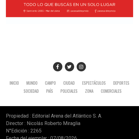
INICIO
MUNDO
CAMPO
CIUDAD
ESPECTÁCULOS
DEPORTES
SOCIEDAD
PAÍS
POLICIALES
ZONA
COMERCIALES
Propiedad : Editorial Arena del Atlántico S. A.
Director : Nicolás Roberto Miraglia
N°Edición : 2265
Fecha del ejemplar : 07/08/2026