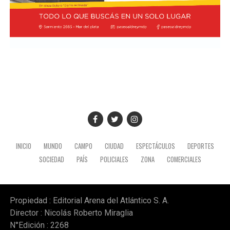
INICIO
MUNDO
CAMPO
CIUDAD
ESPECTÁCULOS
DEPORTES
SOCIEDAD
PAÍS
POLICIALES
ZONA
COMERCIALES
Propiedad : Editorial Arena del Atlántico S. A.
Director : Nicolás Roberto Miraglia
N°Edición : 2268