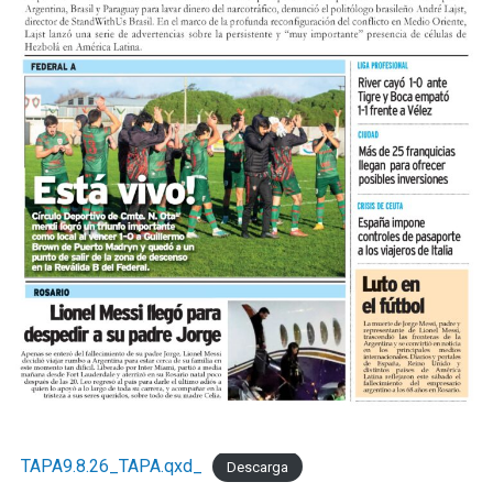
como buenas, mientras que el 28,6% las califica como
malas y el 6,3% como pésimas.
Comparado con junio, el mes registró una variación
positiva del 1,2%, una lectura de corto plazo influida
por la estacionalidad del receso invernal que no
modifica el diagnóstico de fondo. UCIP monitorea
mensualmente la actividad del comercio minorista
marplatense a través del DESE y pone estos resultados a
disposición de los actores públicos y privados con un
objetivo concreto: que las decisiones de política
económica estén informadas por la realidad del sector
que genera empleo formal, paga sus obligaciones y
sostiene la actividad comercial de Mar del Pata
."Necesitamos la recomposición el poder adquisitivo y el
consumo interno." concluyó Taladrid
TAPA9.8.26_TAPA.qxd_
Descarga