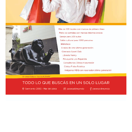
para el 6 de agosto.
La discusión interna llegó a escalar en un cruce entre la
vicepresidenta Victoria Villarruel, que se manifestó en
contra de ese punto de la reforma, y la senadora Patricia
Bullrich, uno de cuyos asesores llegó a denunciar por
amenazas a un colaborador de Villarruel.
En ese contexto se enmarca el respaldo de la Sociedad
Rural. Pino ya había defendido la iniciativa la semana
pasada, tras la primera postergación del debate: “Una
vez más, el Poder Legislativo está frenando algo que es
necesario. Es un proyecto muy necesario, no solo para el
campo pero es necesario para toda la Argentina”, había
dicho entonces. Sobre el punto específico de la compra
de tierras por extranjeros, sostuvo que “esto ya ocurrió
en los siglos XIX y XX; la Argentina también fue hecha
por extranjeros, así que no hay que tener miedo”.