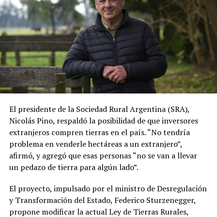
mercadería entre jurisdicciones y exigió frenar el
manejo arbitrario del impuesto sobre los ingresos
brutos para incentivar el arraigo rural.
El dirigente valoró los notables logros
macroeconómicos, como la baja de la inflación, el
equilibrio fiscal, la estabilidad cambiaria y la reducción
del riesgo país, remarcando que la actividad genera más
de 4 millones de empleos. Sin embargo, alertó sobre el
mal estado de los caminos rurales, la necesidad de
El presidente de la Sociedad Rural Argentina (SRA),
reactivar trenes y puertos, y reclamó un plan de
Nicolás Pino, respaldó la posibilidad de que inversores
infraestructura para prevenir inundaciones en la cuenca
extranjeros compren tierras en el país. “No tendría
del Salado.
problema en venderle hectáreas a un extranjero”,
afirmó, y agregó que esas personas “no se van a llevar
un pedazo de tierra para algún lado”.
Hacia el cierre, Nicolás Pino defendió que los servicios
ecosistémicos pertenecen legítimamente a la propiedad
El proyecto, impulsado por el ministro de Desregulación
privada del productor agropecuario.
y Transformación del Estado, Federico Sturzenegger,
propone modificar la actual Ley de Tierras Rurales,
Sostuvo que en el país no existen los denominados