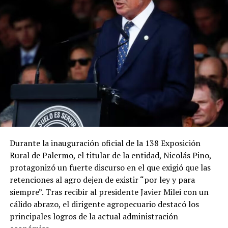
independientemente del municipio, con los fondos de la
tasa vial y los afectados de la provincia a la parte vial”,
agregó Enriquez, quien señaló que los concejales se
interesaron en el proyecto.
Enrique señaló que “la gente que vive en la ciudad
también trabaja en el sector rural de distintas formas y
los recursos económicos que genera el campo se vuelcan
en la ciudad. Además, dentro del sector rural hay
pueblos, escuelas y muchas actividades que dependen de
esos caminos”.DIB
Durante la inauguración oficial de la 138 Exposición
Rural de Palermo, el titular de la entidad, Nicolás Pino,
protagonizó un fuerte discurso en el que exigió que las
retenciones al agro dejen de existir “por ley y para
siempre”. Tras recibir al presidente Javier Milei con un
cálido abrazo, el dirigente agropecuario destacó los
principales logros de la actual administración