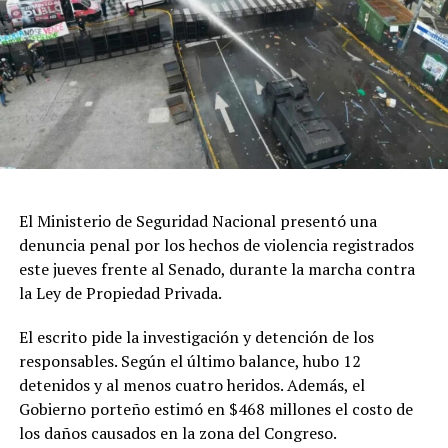
Patrimonio Mundial de la Humanidad que posee
Península Valdés.
Di Giacomo señaló que la UNESCO incorporó estos
planteos en un documento que actualmente analiza el
Comité de Patrimonio Mundial, donde además se solicita
al Estado argentino suspender las obras hasta que
existan estudios de impacto ambiental “reales y serios”,
así como revisar los mecanismos de participación
El Ministerio de Seguridad Nacional presentó una
ciudadana utilizados durante el proceso.
denuncia penal por los hechos de violencia registrados
este jueves frente al Senado, durante la marcha contra
El referente socioambiental también cuestionó el
la Ley de Propiedad Privada.
desarrollo de las audiencias públicas realizadas en el
marco del proyecto y sostuvo que las organizaciones
El escrito pide la investigación y detención de los
consideran que esas instancias no garantizaron una
responsables. Según el último balance, hubo 12
participación efectiva de la ciudadanía.
detenidos y al menos cuatro heridos. Además, el
Gobierno porteño estimó en $468 millones el costo de
En cuanto a los plazos, explicó que el organismo
los daños causados en la zona del Congreso.
internacional prevé solicitar información al Estado