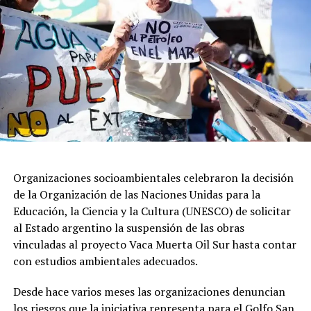
bendición”.
Durante su homilía, García Cuerva, aseguró que el
pueblo está “cansado de promesas incumplidas y
dirigentes que hablan de los pobres, pero no están cerca
de sus necesidades y se dan la buena vida”.
Organizaciones socioambientales celebraron la decisión
de la Organización de las Naciones Unidas para la
Educación, la Ciencia y la Cultura (UNESCO) de solicitar
al Estado argentino la suspensión de las obras
vinculadas al proyecto Vaca Muerta Oil Sur hasta contar
con estudios ambientales adecuados.
Desde hace varios meses las organizaciones denuncian
los riesgos que la iniciativa representa para el Golfo San