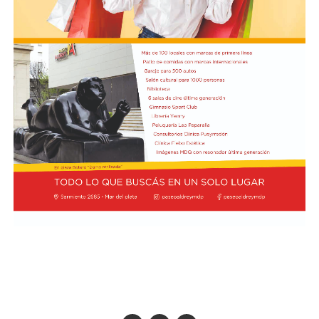
contra los efectivos de las fuerzas federales de seguridad
profunda de sus impactos ambientales antes de que las
apostados en el lugar, y que se rompieron baldosas y
obras continúen. Radio Encuentro de Viedma
bancos públicos para usarlos como proyectiles. También
se registraron daños en estructuras edilicias y en
vehículos policiales.
El Ministerio de Seguridad Nacional solicitó al juzgado
que ordene preservar los registros fílmicos de los
hechos, que se libre oficio al Gobierno porteño y al
Congreso para que informen la totalidad de los daños y
el perjuicio económico, y adelantó que se encuentra
evaluando aportar elementos de prueba adicionales
para la investigación.