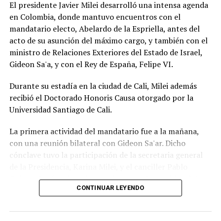
El presidente Javier Milei desarrolló una intensa agenda
en Colombia, donde mantuvo encuentros con el
mandatario electo, Abelardo de la Espriella, antes del
acto de su asunción del máximo cargo, y también con el
ministro de Relaciones Exteriores del Estado de Israel,
Gideon Sa'a, y con el Rey de España, Felipe VI.
Durante su estadía en la ciudad de Cali, Milei además
recibió el Doctorado Honoris Causa otorgado por la
Universidad Santiago de Cali.
La primera actividad del mandatario fue a la mañana,
con una reunión bilateral con Gideon Sa'ar. Dicho
cónclave tuvo la participación de la secretaria general
de la Presidencia, Karina Milei, y el canciller Pablo
Quirno, los funcionarios que integran la comitiva del
CONTINUAR LEYENDO
Gobierno en esta gira internacional que tuvo una
primera escala en Ecuador, el jueves.