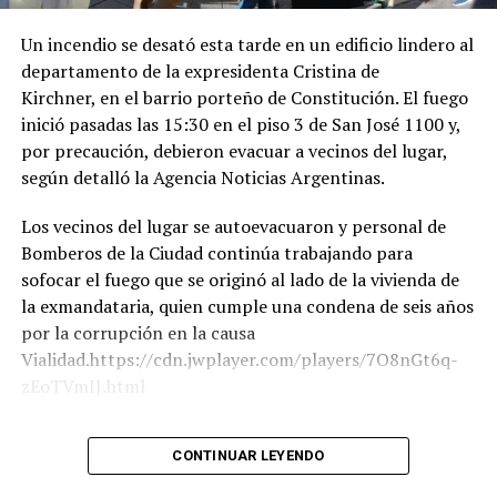
Por último, a las 17 horas de Argentina, participó de la
Un incendio se desató esta tarde en un edificio lindero al
ceremonia de juramentación y toma de posesión del
departamento de la expresidenta Cristina de
presidente colombiano electo.
Kirchner, en el barrio porteño de Constitución. El fuego
inició pasadas las 15:30 en el piso 3 de San José 1100 y,
Finalmente, a la madrugada de la Argentina, partía el
por precaución, debieron evacuar a vecinos del lugar,
vuelo presidencial desde Santiago de Cali con destino a
según detalló la Agencia Noticias Argentinas.
Buenos Aires.
Los vecinos del lugar se autoevacuaron y personal de
Bomberos de la Ciudad continúa trabajando para
sofocar el fuego que se originó al lado de la vivienda de
la exmandataria, quien cumple una condena de seis años
por la corrupción en la causa
Vialidad.https://cdn.jwplayer.com/players/7O8nGt6q-
zEoTVmIJ.html
Según trascendió, dos pacientes mayores de edad fueron
CONTINUAR LEYENDO
derivados al Hospital Penna por inhalación de humo. Por