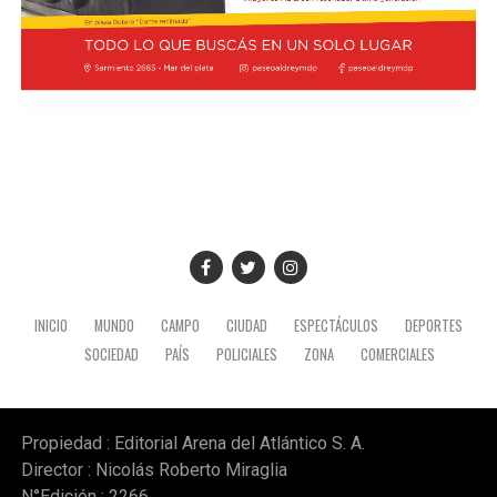
las cámaras automotrices argentinas en el Ecuador.
Participaron representantes de ADEFA, Peugeot Citroen
Argentina, AFAC, ACARA, Toyota Argentina, Ford
Sudamérica y VW Group Argentina.
INICIO
MUNDO
CAMPO
CIUDAD
ESPECTÁCULOS
DEPORTES
SOCIEDAD
PAÍS
POLICIALES
ZONA
COMERCIALES
Propiedad : Editorial Arena del Atlántico S. A.
Director : Nicolás Roberto Miraglia
N°Edición : 2266