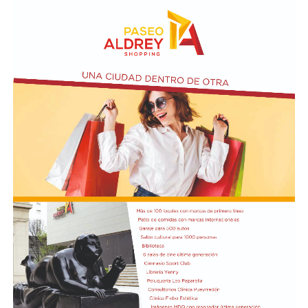
Además, la representación argentina avanzó en la firma
de cuatro convenios: Acuerdo de Servicios Aéreos, para
potenciar la conectividad y el turismo; tratado de
Extradición, destinado a consolidar la cooperación en
materia de justicia; acuerdo de Cooperación para el Uso
Pacífico de la Energía Nuclear; y la declaración
Conjunta sobre Pesca Ilegal, No Declarada y No
Reglamentada (INDNR), enfocada en la protección y
soberanía de los recursos marinos, informó NA.
El canciller argentino Pablo Quirno y el ministro de
Defensa Nacional de Ecuador, Gian Carlo Loffredo,
también rubricaron el Acuerdo de Cooperación
en Ciberdefensa, para coordinar la respuesta conjunta
ante amenazas digitales.
No fue la única actividad de Milei en Quito, porque una
hora más tarde se reunió con los representantes de