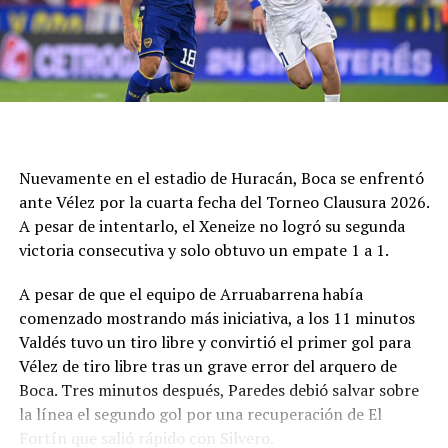
pero no podían y sólo inquietaron con un cabezazo de
Cucchi que controló con esfuerzo Fernández.
La necesidad hizo que Círculo no pudiera defenderse
tanto con la pelota y sufrió por una desventaja corta,
más que por la búsqueda del rival. Y el pitazo final fue
un festejo de desahogo, un objetivo cumplido y ahora a
buscar algo en dos fechas como visitante, frente a
Nuevamente en el estadio de Huracán, Boca se enfrentó
Deportivo Rincón el miércoles y luego en San Luis ante
ante Vélez por la cuarta fecha del Torneo Clausura 2026.
Juventud Unida Universitario.
A pesar de intentarlo, el Xeneize no logró su segunda
victoria consecutiva y solo obtuvo un empate 1 a 1.
Síntesis
A pesar de que el equipo de Arruabarrena había
Círculo Deportivo (1): Pedro Fernández; Julián Vílchez,
comenzado mostrando más iniciativa, a los 11 minutos
Facundo Rojas, Jano Martínez y Rodrigo Torres; Joaquín
Valdés tuvo un tiro libre y convirtió el primer gol para
Bassani, Francisco Grahl, Ramiro Banchio y Marco
Vélez de tiro libre tras un grave error del arquero de
Campagnaro; Rodrigo Juárez y Vicente Barberini. DT:
Boca. Tres minutos después, Paredes debió salvar sobre
Duilio Botella.
la línea el segundo gol por una recuperación de El
Fortín que salió rápido con Silvero.
Cambios: ST 13' Simón Buscaglia por Barberini, 19'