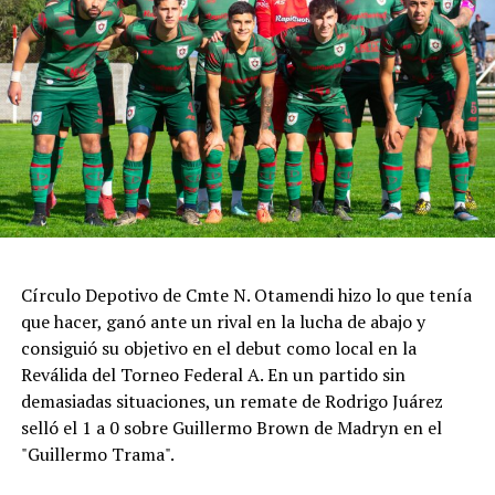
competencia.
https://twitter.com/SuperTC2000/status/208650012993927
La primera parte de la carrera estuvo marcada por un
choque que involucró al piloto de Corsi Sport; aunque
pudo salir por sus propios medios, se lo vio muy dolorido
después del impacto. Tras el relanzamiento, Marcelo
Ciarrocchi se adueñó de la punta, seguido por Ponce de
León y Morillo. A quince minutos del final, Ciarrocchi
continuaba al frente, mientras Facundo Aldrighetti,
Círculo Depotivo de Cmte N. Otamendi hizo lo que tenía
autor de la pole position, marchaba sexto y Matías Rossi
que hacer, ganó ante un rival en la lucha de abajo y
séptimo.
consiguió su objetivo en el debut como local en la
Poco después los comisarios deportivos abrieron una
Reválida del Torneo Federal A. En un partido sin
investigación por un posible arranque en falso de
demasiadas situaciones, un remate de Rodrigo Juárez
Ciarrocchi y finalmente le aplicaron una penalización de
selló el 1 a 0 sobre Guillermo Brown de Madryn en el
pase y siga por boxes.
"Guillermo Trama".