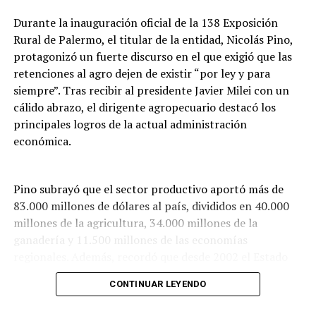
esos caminos”.DIB
Durante la inauguración oficial de la 138 Exposición
Rural de Palermo, el titular de la entidad, Nicolás Pino,
protagonizó un fuerte discurso en el que exigió que las
retenciones al agro dejen de existir “por ley y para
siempre”. Tras recibir al presidente Javier Milei con un
cálido abrazo, el dirigente agropecuario destacó los
principales logros de la actual administración
económica.
Pino subrayó que el sector productivo aportó más de
83.000 millones de dólares al país, divididos en 40.000
millones de la agricultura, 34.000 millones de la
ganadería y 11.500 millones de las economías
regionales. Además, recordó que desde 2002 el Estado
acumuló unos 215.000 millones de dólares por este
CONTINUAR LEYENDO
tributo, aunque ponderó que este Gobierno redujo la
recaudación en unos 6.000 millones de dólares, fondos