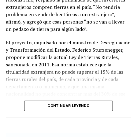
infraestructura para prevenir inundaciones en la cuenca
extranjeros compren tierras en el país. “No tendría
del Salado.
problema en venderle hectáreas a un extranjero”,
afirmó, y agregó que esas personas “no se van a llevar
un pedazo de tierra para algún lado”.
Hacia el cierre, Nicolás Pino defendió que los servicios
ecosistémicos pertenecen legítimamente a la propiedad
El proyecto, impulsado por el ministro de Desregulación
privada del productor agropecuario.
y Transformación del Estado, Federico Sturzenegger,
propone modificar la actual Ley de Tierras Rurales,
Sostuvo que en el país no existen los denominados
sancionada en 2011. Esa norma establece que la
“bienes comunes”, sino únicamente bienes públicos o
titularidad extranjera no puede superar el 15% de las
privados, y concluyó pidiendo confianza en un sector
tierras rurales del país, de cada provincia y de cada
que proyecta una revolución agropecuaria digital basada
departamento o municipio, y que una misma
en tecnología y datos.
nacionalidad no puede concentrar más del 30% de ese
cupo.
Gentileza radio Mitre
CONTINUAR LEYENDO
La versión más reciente de la reforma elimina esos
límites para personas físicas y jurídicas extranjeras,
aunque exige una autorización conjunta de la Nación y
de la provincia correspondiente cuando la compradora