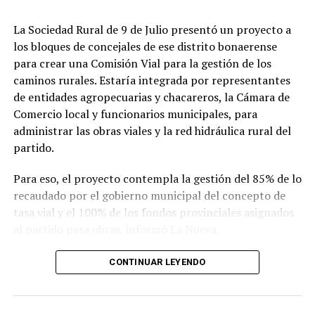
La Sociedad Rural de 9 de Julio presentó un proyecto a
los bloques de concejales de ese distrito bonaerense
para crear una Comisión Vial para la gestión de los
caminos rurales. Estaría integrada por representantes
de entidades agropecuarias y chacareros, la Cámara de
Comercio local y funcionarios municipales, para
administrar las obras viales y la red hidráulica rural del
partido.
Para eso, el proyecto contempla la gestión del 85% de lo
recaudado por el gobierno municipal del concepto de
tasa vial y el 100% de los fondos provinciales asignados
al partido para obras, informó La Nueva.
CONTINUAR LEYENDO
El presidente de la Sociedad Rural de 9 de Julio, Hugo
Enriquez, comentó que la presentación se desprende de
un trabajo de cinco meses en donde se recolectó