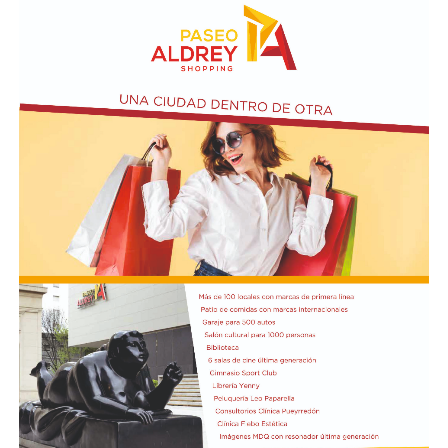
sea una empresa con participación de Estados
extranjeros.
Ese capítulo sobre la “extranjerización” de tierras es,
según reconoce el propio oficialismo, el principal
obstáculo para reunir los votos necesarios en el Senado.
El tratamiento del proyecto se postergó la semana
pasada ante la falta de respaldos y quedó reprogramado
para el 6 de agosto.
La discusión interna llegó a escalar en un cruce entre la
vicepresidenta Victoria Villarruel, que se manifestó en
contra de ese punto de la reforma, y la senadora Patricia
Bullrich, uno de cuyos asesores llegó a denunciar por
amenazas a un colaborador de Villarruel.
En ese contexto se enmarca el respaldo de la Sociedad
Rural. Pino ya había defendido la iniciativa la semana