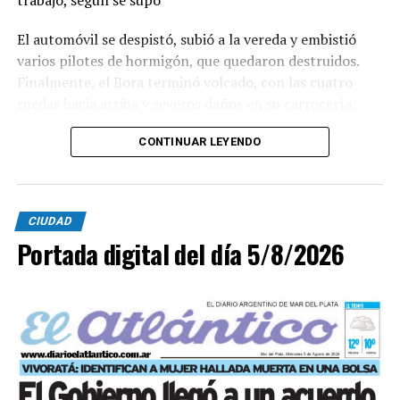
trabajo, según se supo
El automóvil se despistó, subió a la vereda y embistió
varios pilotes de hormigón, que quedaron destruidos.
Finalmente, el Bora terminó volcado, con las cuatro
ruedas hacia arriba y severos daños en su carrocería.
Ante el violento impacto, personal médico, Defensa
CONTINUAR LEYENDO
Civil, Tránsito y efectivos policiales realizaron un
importabnte ioperativo en el lugar. Al llegar,
constataron que el conductor, había logrado salir del
CIUDAD
vehículo y no presentaba lesiones.
Portada digital del día 5/8/2026