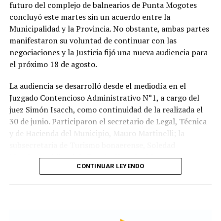
futuro del complejo de balnearios de Punta Mogotes
concluyó este martes sin un acuerdo entre la
Municipalidad y la Provincia. No obstante, ambas partes
manifestaron su voluntad de continuar con las
negociaciones y la Justicia fijó una nueva audiencia para
el próximo 18 de agosto.
La audiencia se desarrolló desde el mediodía en el
Juzgado Contencioso Administrativo N°1, a cargo del
juez Simón Isacch, como continuidad de la realizada el
30 de junio. Participaron el secretario de Legal, Técnica
y de Hacienda del Municipio, Mauro Martinelli; la
subsecretaria de Turismo bonaerense, Soledad
Martínez; el fiscal de Estado, Hernán Gómez; y el
CONTINUAR LEYENDO
administrador general de Punta Mogotes, Fernando
Maraude, segun fuentes consultadas por LoquePasa.
Las partes buscan avanzar, en una primera etapa, en un
acuerdo que garantice el funcionamiento de los 24