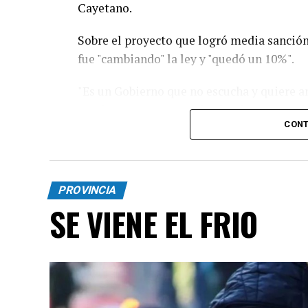
Cayetano.
Sobre el proyecto que logró media sanción 
fue "cambiando" la ley y "quedó un 10%".
"Es un Gobierno que no escucha y quiere an
pueden estar rematando el país. Este modelo
CONT
desastre”, sumó.
Con respecto a la movilización religiosa, 
protagonismo, es un día de fe, la idea no 
PROVINCIA
está sufriendo”.
SE VIENE EL FRIO