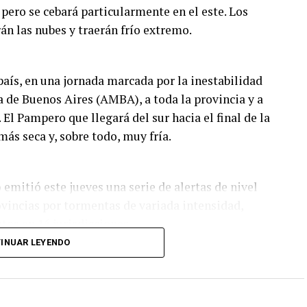
 pero se cebará particularmente en el este. Los
rán las nubes y traerán frío extremo.
 país, en una jornada marcada por la inestabilidad
a de Buenos Aires (AMBA), a toda la provincia y a
 El Pampero que llegará del sur hacia el final de la
más seca y, sobre todo, muy fría.
emitió este jueves una serie de alertas de nivel
ovincias por tormentas de variada intensidad,
tos en 16 jurisdicciones.
INUAR LEYENDO
nte la mañana en el territorio bonaerense y la
icipa un paulatino desmejoramiento hacia el