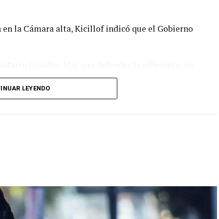
en la Cámara alta, Kicillof indicó que el Gobierno
otarse triunfos. Hay que defender la soberanía, no
 nos lleva a un callejón, sin salida, es un
INUAR LEYENDO
Kicillof dijo: "No venimos a tener ningún
es partidizar, vengo a acompañar a un pueblo que