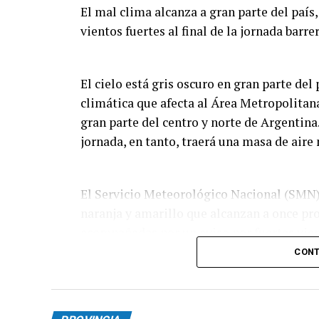
El mal clima alcanza a gran parte del país,
vientos fuertes al final de la jornada barre
El cielo está gris oscuro en gran parte del
climática que afecta al Área Metropolitan
gran parte del centro y norte de Argentina.
jornada, en tanto, traerá una masa de aire 
El Servicio Meteorológico Nacional (SMN) 
naranja y amarillo que alcanzan a once pr
acompañadas por un aviso por fuertes vien
CONT
Tras las primeras lluvias registradas dura
Capital Federal, el organismo técnico ant
mediodía y la tarde.