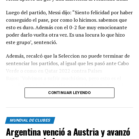
Luego del partido, Messi dijo: “Siento felicidad por haber
conseguido el pase, por como lo hicimos. sabemos que
esto es duro. Además con el 0-2 fue muy emocionante
poder darlo vuelta otra vez. Es una locura lo que hizo
este grupo", sentenció.
Además, recalcó que la Seleccion no puede terminar de
sentenciar los partidos, al igual que les pasó ante Cabo
Verde o como en Qatar 2022 contra Países
Bajos: "Volvimos a sufrir muchísimo, pero esto es el
mundial y todos los partidos se están dando de igual
manera. Está muy igualado todo”, comentó con un
CONTINUAR LEYENDO
visible cansancio.
RECORD
MUNDIAL DE CLUBES
Messi agarró la pelota en el área luego de que Gonzalo
Argentina venció a Austria y avanzó
Montiel la deje jugable y le rompió el arco al arquero