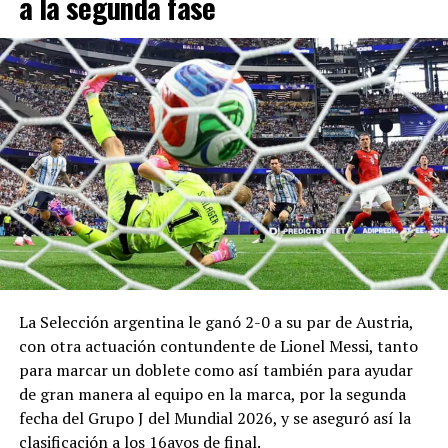
a la segunda fase
egipcio, Mostafa Shobeir Oufa. Un gol más para la
cuenta del máximo goleador del Mundial 2026 y un
nuevo récord que rompió: convirtió en nueve partidos
mundialistas consecutivos.
La racha goleadora comenzó en Qatar 2022 en los
octavos de final contra Austr
al
i
a
, partido en el que la
Pulga metió el primer gol del encuentro. Luego anotó
frente a Países Bajos, Croacia y en la final contra
Francia.
La Selección argentina le ganó 2-0 a su par de Austria,
con otra actuación contundente de Lionel Messi, tanto
para marcar un doblete como así también para ayudar
de gran manera al equipo en la marca, por la segunda
fecha del Grupo J del Mundial 2026, y se aseguró así la
clasificación a los 16avos de final.