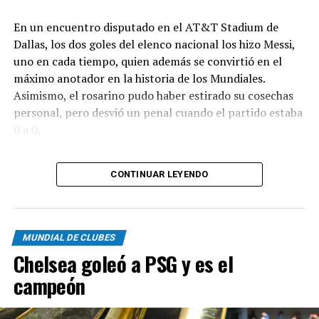
En un encuentro disputado en el AT&T Stadium de
Dallas, los dos goles del elenco nacional los hizo Messi,
uno en cada tiempo, quien además se convirtió en el
máximo anotador en la historia de los Mundiales.
Asimismo, el rosarino pudo haber estirado su cosechas
personal, pero desvió un penal cuando el partido estaba
0 a 0.
El encuentro comenzó de la mejor manera posible para
CONTINUAR LEYENDO
los dirigidos por Lionel Scaloni, ya que apenas iniciado el
mismo generó un penal tras una gran jugada colectiva,
aunque Messi no pudo aprovechar la oportunidad por
un remate que se fue al lado del palo izquierdo del
MUNDIAL DE CLUBES
arquero austríaco, Alexander Schlager.
Chelsea goleó a PSG y es el
A partir de allí, Austria pudo posicionarse muy bien en
campeón
el campo de juego y se instaló cerca del área argentina,
aunque la “Albiceleste” supo replegarse muy bien y