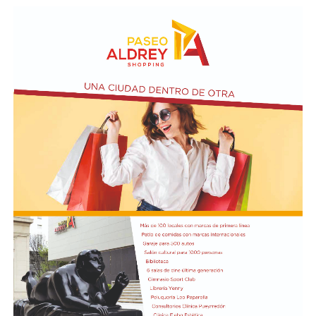
organizaciones no solo es preservar la condición de
democrático, atentado a la autoridad agravada,
Patrimonio Mundial de Península Valdés, sino también
resistencia a la autoridad y daño agravado, todos ellos
proteger el Golfo San Matías y las actividades
agravados por el fin de obligar a las autoridades públicas
económicas que dependen de la salud del ecosistema,
a abstenerse de cumplir con sus funciones (artículos 41
como la pesca y el turismo.
quinquies, 184, 226, 238 y 239 del Código Penal).
Finalmente, sostuvo que la intervención de la UNESCO
Según la denuncia, durante la manifestación de
representa un respaldo internacional a los reclamos que
organizaciones sociales, sindicales y políticas en las
las comunidades costeras vienen realizando desde el
inmediaciones del Senado, un grupo de manifestantes
inicio del proyecto y expresó su expectativa de que el
arrojó piedras, escombros y otros objetos contundentes
pronunciamiento contribuya a una revisión más
contra los efectivos de las fuerzas federales de seguridad
profunda de sus impactos ambientales antes de que las
apostados en el lugar, y que se rompieron baldosas y
obras continúen. Radio Encuentro de Viedma
bancos públicos para usarlos como proyectiles. También
se registraron daños en estructuras edilicias y en
vehículos policiales.
El Ministerio de Seguridad Nacional solicitó al juzgado
que ordene preservar los registros fílmicos de los
hechos, que se libre oficio al Gobierno porteño y al