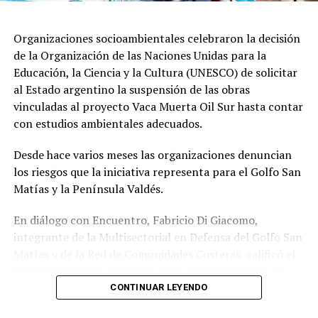
Organizaciones socioambientales celebraron la decisión
de la Organización de las Naciones Unidas para la
Educación, la Ciencia y la Cultura (UNESCO) de solicitar
al Estado argentino la suspensión de las obras
vinculadas al proyecto Vaca Muerta Oil Sur hasta contar
con estudios ambientales adecuados.
Desde hace varios meses las organizaciones denuncian
los riesgos que la iniciativa representa para el Golfo San
Matías y la Península Valdés.
En diálogo con Encuentro, Fabricio Di Giacomo,
integrante de la Multisectorial en Defensa del Golfo San
Matías y de la Red de Comunidades Costeras, calificó el
pronunciamiento como “un gran logro” y destacó el
trabajo articulado entre organizaciones ambientales,
CONTINUAR LEYENDO
científicos y comunidades para llevar la preocupación