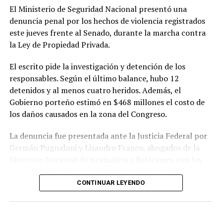
así como revisar los mecanismos de participación
El Ministerio de Seguridad Nacional presentó una
ciudadana utilizados durante el proceso.
denuncia penal por los hechos de violencia registrados
este jueves frente al Senado, durante la marcha contra
El referente socioambiental también cuestionó el
la Ley de Propiedad Privada.
desarrollo de las audiencias públicas realizadas en el
marco del proyecto y sostuvo que las organizaciones
El escrito pide la investigación y detención de los
consideran que esas instancias no garantizaron una
responsables. Según el último balance, hubo 12
participación efectiva de la ciudadanía.
detenidos y al menos cuatro heridos. Además, el
Gobierno porteño estimó en $468 millones el costo de
En cuanto a los plazos, explicó que el organismo
los daños causados en la zona del Congreso.
internacional prevé solicitar información al Estado
argentino para evaluar la situación antes de la próxima
La denuncia fue presentada ante la Justicia Federal por
sesión del Comité de Patrimonio Mundial, prevista para
Germán Pugnaloni y Lisandro Franco, abogados de la
2027. No obstante, aclaró que la versión definitiva del
Dirección Nacional de Normativa y Relaciones con los
documento todavía debe ser aprobada y que la
Poderes Judiciales y los Ministerios Públicos del
resolución oficial será dada a conocer en los próximos
Ministerio de Seguridad Nacional.
CONTINUAR LEYENDO
días.
En el escrito plantean que los hechos podrían constituir
Di Giacomo remarcó que el objetivo de las
los delitos de atentado al orden constitucional y