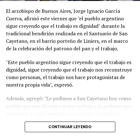
El arzobispo de Buenos Aires, Jorge Ignacio García
Cuerva, afirmó este viernes que "el pueblo argentino
sigue creyendo que el trabajo es dignidad" durante la
tradicional bendición realizada en el Santuario de San
Cayetano, en el barrio porteño de Liniers, en el marco
de la celebración del patrono del pan y el trabajo.
"Este pueblo argentino sigue creyendo que el trabajo es
dignidad, sigue creyendo que el trabajo nos reconstruye
como personas, el trabajo nos hace protagonistas de
nuestra propia vida", expresó.
Además, agregó: "Le pedimos a San Cayetano hoy como
pueblo que nos dé más y mejor trabajo y le pedimos que
nos ayude a seguir adelante y a no bajar los brazos".
"Un signo de esperanza es verlos a todos ustedes
CONTINUAR LEYENDO
trabajadores que de manera dedicada comprometida