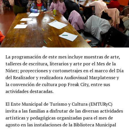
de material granular en las calles intervenidas.
Desde OSSE destacaron que la ampliación del sistema
cloacal representa un aporte importante para la
protección ambiental, ya que permite disminuir la
utilización de pozos absorbentes y contribuye a
preservar las napas de agua subterránea, además de
mejorar las condiciones de higiene y salubridad para los
vecinos.
La programación de este mes incluye muestras de arte,
talleres de escritura, literarios y arte por el Mes de la
Tras la apertura de sobres, el expediente continuará su
Niñez; proyecciones y cortometrajes en el marco del Día
recorrido administrativo con la intervención de la
del Realizador y realizadora Audiovisual Marplatense y
Comisión de Estudio de Ofertas y Adjudicación, que
la convención de cultura pop Freak City, entre sus
tendrá a su cargo la evaluación de las propuestas
actividades destacadas.
presentadas por las empresas interesadas en ejecutar la
obra.
El Ente Municipal de Turismo y Cultura (EMTURyC)
invita a las familias a disfrutar de las diversas actividades
artísticas y pedagógicas organizadas para el mes de
agosto en las instalaciones de la Biblioteca Municipal