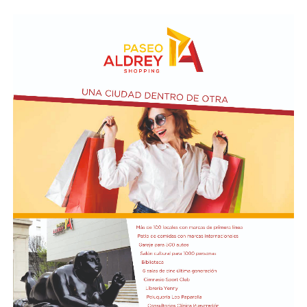
El miércoles 12 de agosto a las 18:30 será el turno del
Seminario “Introducción a la post producción de sonido
en el audiovisual”, coordinado por Leo Poletto sobre el
rol del sonido en el cine, la edición de diálogos y
ambientes, el foley y los efectos sonoros.
En última instancia, el viernes 14 de agosto a las 18,
habrá una Muestra de cortometrajes que incluirá obras
producidas en instituciones educativas de medios
audiovisuales de la ciudad.
Participarán de la exhibición: Tecnicatura Universitaria
en Comunicación Audiovisual de la Universidad Nacional
de Mar del Plata, Escuela de Artes Visuales Martín A.
Malharro, Escuela Nacional de Experimentación y
Realización Cinematográfica sede Mar del Plata,
Instituto Superior Bristol, Talleres de Cine Comunitario
AlmaCine y CineTaller del EMTURyC, Taller de Cine
Narrativo de Librería Universitaria, Taller de Cine