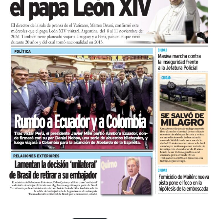
En tanto, el viernes 21 a las 17:30 se desarrollará “El
Cerebro Mágico: construyendo preguntas, respuestas y
circuitos”, a cargo de María Paula Algote. Se trata de un
taller práctico de arte, ciencia y tecnología en el que al
finalizar cada participante se lleva su propia creación
terminada. Es una actividad arancelada (incluye
materiales) destinada a niños a partir de los 6 años.
Los participantes menores de 8 años deberán asistir
acompañados por una persona adulta (menores
asistentes $12.000 y adulto acompañante $5.000). Las
entradas están disponibles en la boletería de lunes a
viernes de 14 a 19.
Asimismo, el viernes 28 a las 17:30 se realizará “Arco Iris
de Cuentos” con Lecturita Ediciones a cargo de
Margarita Luna. Consistirá en un espacio interactivo de
lectura en el que, por medio de un libro álbum, los niños
de entre 3 y 7 años junto a sus familias potencian la