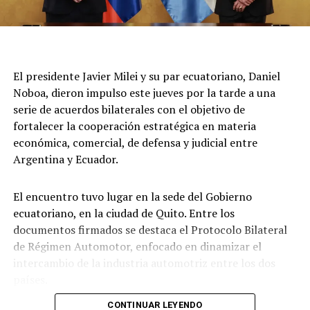
Luego tuvo lugar el encuentro de Milei con el Rey de
España, del que participaron Karina Milei y Quirno. "Su
Majestad, que placer verlo", lo saludó el mandatario
argentino en las imágenes que difundió Presidencia.
El presidente Javier Milei y su par ecuatoriano, Daniel
Noboa, dieron impulso este jueves por la tarde a una
Por último, a las 17 horas de Argentina, participó de la
serie de acuerdos bilaterales con el objetivo de
ceremonia de juramentación y toma de posesión del
fortalecer la cooperación estratégica en materia
presidente colombiano electo.
económica, comercial, de defensa y judicial entre
Finalmente, a la madrugada de la Argentina, partía el
Argentina y Ecuador.
vuelo presidencial desde Santiago de Cali con destino a
Buenos Aires.
El encuentro tuvo lugar en la sede del Gobierno
ecuatoriano, en la ciudad de Quito. Entre los
documentos firmados se destaca el Protocolo Bilateral
de Régimen Automotor, enfocado en dinamizar el
intercambio de la industria automotriz entre los dos
países.
CONTINUAR LEYENDO