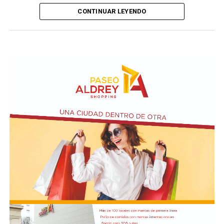
expreso pedido que el canciller de Brasil, Mauro Vieira,
CONTINUAR LEYENDO
le hizo al diplomático argentino cuando le entregaron la
nota de protesta y le informaron que Bitelli, por el
momento, no volvería a Buenos Aires.
La estrategia política de Brasilia posiblemente se
concentre en fortalecer un sentimiento de nacionalismo
y esquivar lo que puedan llegar a ser las declaraciones de
los mandatarios más influyentes de la región en apoyo a
Flavio Bolsonaro.
La cancillería de Brasil convocó inicialmente al
embajador por las duras declaraciones del presidente
Javier Milei contra Lula da Silva, al que tildó de “ladrón y
presidiario”, en el acto del candidato presidencial Flávio
Bolsonaro.
Luego volvieron a citarlo al Palacio de Itamaraty (el
Ministerio de Relaciones Exteriores brasileño), donde le