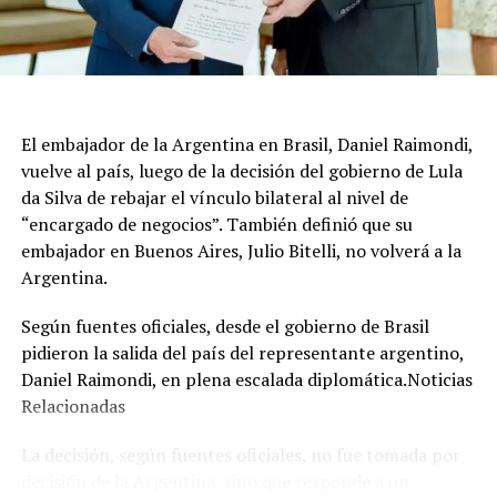
Pacífico de la Energía Nuclear; y la declaración
Conjunta sobre Pesca Ilegal, No Declarada y No
Reglamentada (INDNR), enfocada en la protección y
soberanía de los recursos marinos, informó NA.
El canciller argentino Pablo Quirno y el ministro de
El embajador de la Argentina en Brasil, Daniel Raimondi,
Defensa Nacional de Ecuador, Gian Carlo Loffredo,
vuelve al país, luego de la decisión del gobierno de Lula
también rubricaron el Acuerdo de Cooperación
da Silva de rebajar el vínculo bilateral al nivel de
en Ciberdefensa, para coordinar la respuesta conjunta
“encargado de negocios”. También definió que su
ante amenazas digitales.
embajador en Buenos Aires, Julio Bitelli, no volverá a la
Argentina.
No fue la única actividad de Milei en Quito, porque una
Según fuentes oficiales, desde el gobierno de Brasil
hora más tarde se reunió con los representantes de
pidieron la salida del país del representante argentino,
las cámaras automotrices argentinas en el Ecuador.
Daniel Raimondi, en plena escalada diplomática.Noticias
Participaron representantes de ADEFA, Peugeot Citroen
Relacionadas
Argentina, AFAC, ACARA, Toyota Argentina, Ford
Sudamérica y VW Group Argentina.
La decisión, según fuentes oficiales, no fue tomada por
decisión de la Argentina, sino que responde a un