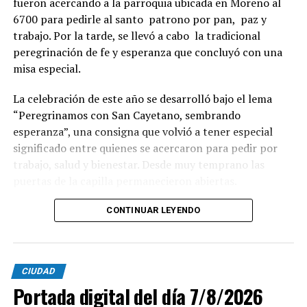
fueron acercando a la parroquia ubicada en Moreno al
6700 para pedirle al santo patrono por pan, paz y
trabajo. Por la tarde, se llevó a cabo la tradicional
peregrinación de fe y esperanza que concluyó con una
misa especial.
La celebración de este año se desarrolló bajo el lema
“Peregrinamos con San Cayetano, sembrando
esperanza”, una consigna que volvió a tener especial
significado entre quienes se acercaron para pedir por
trabajo, salud y bienestar. Desde muy temprano las
puertas de la capilla permanecieron abiertas.
La imagen del santo salió del santuario de Moreno al
CONTINUAR LEYENDO
6700 y fue acompañada por una multitud que recorrió
las calles del barrio. Grandes, jóvenes y niños y fieles se
sumaron al recorrido con banderas, espigas y distintas
CIUDAD
expresiones de fe.
Portada digital del día 7/8/2026