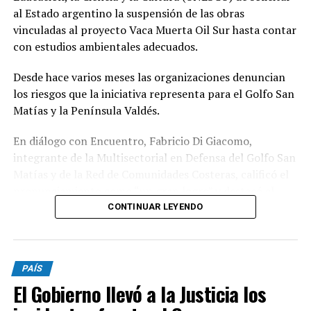
al Estado argentino la suspensión de las obras
vinculadas al proyecto Vaca Muerta Oil Sur hasta contar
con estudios ambientales adecuados.
Desde hace varios meses las organizaciones denuncian
los riesgos que la iniciativa representa para el Golfo San
Matías y la Península Valdés.
En diálogo con Encuentro, Fabricio Di Giacomo,
integrante de la Multisectorial en Defensa del Golfo San
Matías y de la Red de Comunidades Costeras, calificó el
pronunciamiento como “un gran logro” y destacó el
trabajo articulado entre organizaciones ambientales,
CONTINUAR LEYENDO
científicos y comunidades para llevar la preocupación
ante organismos internacionales.
PAÍS
Según explicó, durante los últimos meses distintas
El Gobierno llevó a la Justicia los
organizaciones presentaron documentación, informes
científicos y campañas de firmas ante la UNESCO para