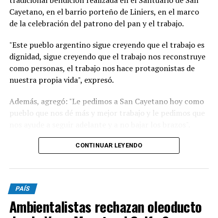
Cayetano, en el barrio porteño de Liniers, en el marco
de la celebración del patrono del pan y el trabajo.
"Este pueblo argentino sigue creyendo que el trabajo es
dignidad, sigue creyendo que el trabajo nos reconstruye
como personas, el trabajo nos hace protagonistas de
nuestra propia vida", expresó.
Además, agregó: "Le pedimos a San Cayetano hoy como
pueblo que nos dé más y mejor trabajo y le pedimos que
nos ayude a seguir adelante y a no bajar los brazos".
"Un signo de esperanza es verlos a todos ustedes
CONTINUAR LEYENDO
trabajadores que de manera dedicada comprometida
están aquí con sus herramientas, con el fruto de su
trabajo con sus manos con su corazón queriendo
PAÍS
reconstruir seguramente la vida de su familia y la de
Ambientalistas rechazan oleoducto
nuestro país. Cuando decimos que recibimos la
bendición es como cuando nuestros pibes en el barrio