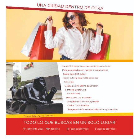
quinquies, 184, 226, 238 y 239 del Código Penal).
Finalmente, sostuvo que la intervención de la UNESCO
Según la denuncia, durante la manifestación de
representa un respaldo internacional a los reclamos que
organizaciones sociales, sindicales y políticas en las
las comunidades costeras vienen realizando desde el
inmediaciones del Senado, un grupo de manifestantes
inicio del proyecto y expresó su expectativa de que el
arrojó piedras, escombros y otros objetos contundentes
pronunciamiento contribuya a una revisión más
contra los efectivos de las fuerzas federales de seguridad
profunda de sus impactos ambientales antes de que las
apostados en el lugar, y que se rompieron baldosas y
obras continúen. Radio Encuentro de Viedma
bancos públicos para usarlos como proyectiles. También
se registraron daños en estructuras edilicias y en
vehículos policiales.
El Ministerio de Seguridad Nacional solicitó al juzgado
que ordene preservar los registros fílmicos de los
hechos, que se libre oficio al Gobierno porteño y al
Congreso para que informen la totalidad de los daños y
el perjuicio económico, y adelantó que se encuentra
evaluando aportar elementos de prueba adicionales
para la investigación.