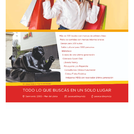
contacto con ella antes del terrible desenlace.
El presidente Javier Milei recibió el título de Doctor
Honoris Cau
sa.
Previamente, Milei participó del acto de juramentación
y toma de mando de la presidenta de Perú, Keiko
Fujimori, realizado en el Congreso de ese país, en el
marco de su visita oficial a Lima.
El presidente viajó acompañado por una comitiva
integrada por el canciller Pablo Quirno y la secretaria
general de la Presidencia, Karina Milei.
La actividad formó parte de la agenda oficial del
mandatario en territorio peruano, donde también
mantuvo encuentros institucionales con autoridades
locales.