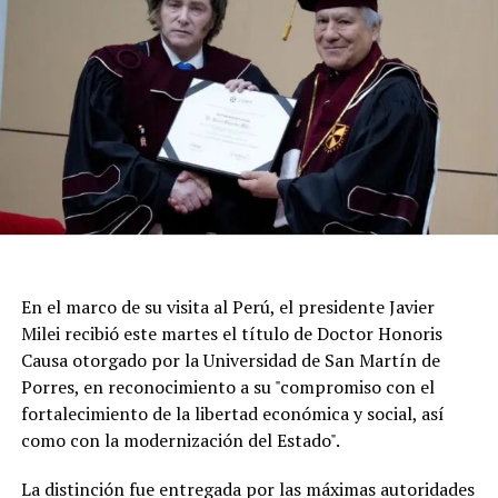
réplicas.
En el marco de su visita al Perú, el presidente Javier
Milei recibió este martes el título de Doctor Honoris
Causa otorgado por la Universidad de San Martín de
Porres, en reconocimiento a su "compromiso con el
fortalecimiento de la libertad económica y social, así
Según la reconstrucción realizada por los
como con la modernización del Estado".
investigadores, Pepa había pasado la noche del lunes en
Maldonado y luego se había ido hacia Punta del Este.
La distinción fue entregada por las máximas autoridades