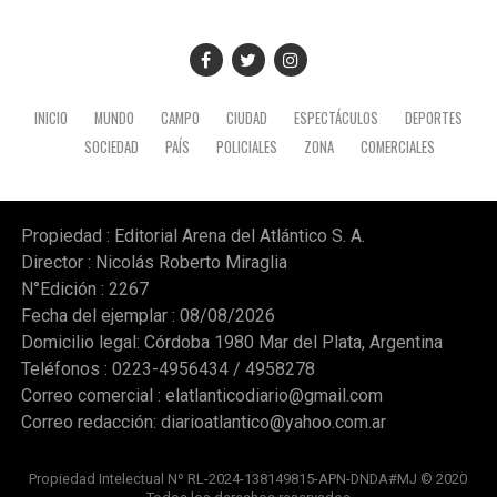
INICIO
MUNDO
CAMPO
CIUDAD
ESPECTÁCULOS
DEPORTES
SOCIEDAD
PAÍS
POLICIALES
ZONA
COMERCIALES
Propiedad : Editorial Arena del Atlántico S. A.
Director : Nicolás Roberto Miraglia
N°Edición : 2267
Fecha del ejemplar : 08/08/2026
Domicilio legal: Córdoba 1980 Mar del Plata, Argentina
Teléfonos : 0223-4956434 / 4958278
Correo comercial :
elatlanticodiario@gmail.com
Correo redacción:
diarioatlantico@yahoo.com.ar
Propiedad Intelectual Nº RL-2024-138149815-APN-DNDA#MJ © 2020