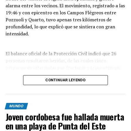
alarma entre los vecinos. El movimiento, registrado a las
19:46 y con epicentro en los Campos Flégreos entre
Pozzuoli y Quarto, tuvo apenas tres kilómetros de
profundidad, lo que explicó que se sintiera con gran
intensidad.
El balance oficial de la Protección Civil indicó que 26
personas resultaron heridas, de las cuales cinco
permanecen internadas por fracturas y traumatismos.
Además, por daños en distintos inmuebles se evacuó de
CONTINUAR LEYENDO
forma preventiva a unas 300 personas,
mayoritariamente residentes de Pozzuoli, la localidad
que sufrió el mayor impacto del sismo.
MUNDO
Las imágenes que circularon muestran
Joven cordobesa fue hallada muerta
desprendimientos de rocas y pilas de escombros; en
Pozzuoli parte de una construcción se vino abajo sobre
en una playa de Punta del Este
vehículos estacionados y quedó envuelta en polvo. En