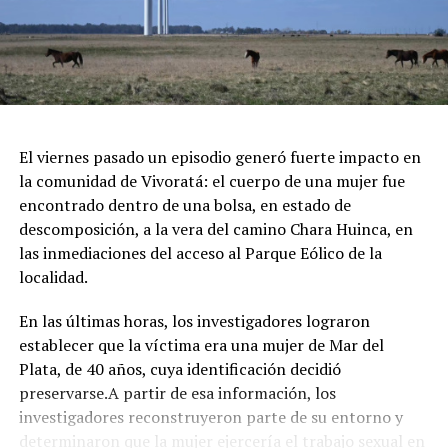
repleto de arte y diseño local cobijado por el histórico
pinar.
Espectáculos y Área Kids: Shows de artistas locales e
invitados en el escenario principal, junto a una zona
dedicada exclusivamente al entretenimiento infantil con
juegos e inflables.
Respirar el aire puro del bosque, recorrer las históricas
El viernes pasado un episodio generó fuerte impacto en
arboledas y dejarse tentar por una taza de chocolate
la comunidad de Vivoratá: el cuerpo de una mujer fue
caliente mientras se disfruta de buena música es el plan
encontrado dentro de una bolsa, en estado de
perfecto para escaparse de la rutina este fin de semana
descomposición, a la vera del camino Chara Huinca, en
largo.
las inmediaciones del acceso al Parque Eólico de la
localidad.
INFORMACIÓN GENERAL DEL EVENTO
En las últimas horas, los investigadores lograron
Evento: 30° Fiesta Nacional del Chocolate Artesanal
establecer que la víctima era una mujer de Mar del
(ChocoGesell)
Plata, de 40 años, cuya identificación decidió
Fecha: Fin de semana largo del 17 de Agosto de 2026
preservarse.A partir de esa información, los
Horario: De 11:00 a 21:00 hs.
investigadores reconstruyeron parte de su entorno y
Lugar: Pinar del Norte (Alameda 202 y Calle 303, Villa
determinaron que la mujer ejercería el trabajo sexual en