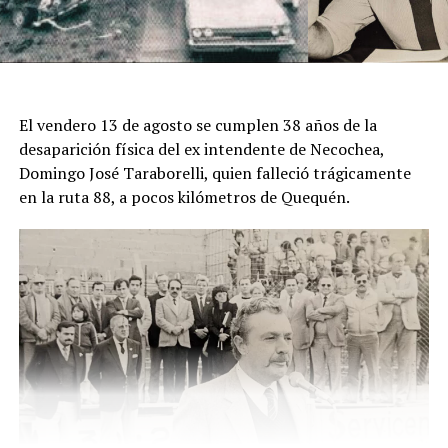
establecer con quiénes tuvo contacto antes de
desaparecer y determinar quién abandonó el cuerpo en
ese sector rural del partido de Mar Chiquita.
El descubrimiento del cadáver ocurrió el viernes pasado,
El vendero 13 de agosto se cumplen 38 años de la
cuando un hombre que recorría la zona junto a sus
desaparición física del ex intendente de Necochea,
perros advirtió una bolsa ubicada junto a una zanja.
Domingo José Taraborelli, quien falleció trágicamente
Alertado por el comportamiento de los animales, se
en la ruta 88, a pocos kilómetros de Quequén.
acercó y comprobó que contenía restos humanos. DIB