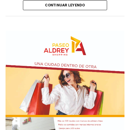
CONTINUAR LEYENDO
Taraborelli en un acto
El vendero 13 de agosto se cumplen 38 años de la
desaparición física del ex intendente de Necochea,
Domingo José Taraborelli, quien falleció trágicamente
en la ruta 88, a pocos kilómetros de Quequén.
Junto con el intendente de Necochea habían muerto
tres docentes que, luego se supo, habían subido a su
automóvil pocos kilómetros antes, donde se hallaban
haciendo dedo. La colisión frontal resultó letal: sólo
sobrevivió el chofer del camión.
El hall del Palacio Comunal fue el lugar donde velaron
sus restos y ante el cual desfiló todo el arco político de