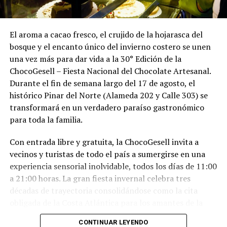
El aroma a cacao fresco, el crujido de la hojarasca del
bosque y el encanto único del invierno costero se unen
una vez más para dar vida a la 30° Edición de la
ChocoGesell – Fiesta Nacional del Chocolate Artesanal.
Durante el fin de semana largo del 17 de agosto, el
histórico Pinar del Norte (Alameda 202 y Calle 303) se
transformará en un verdadero paraíso gastronómico
para toda la familia.
Con entrada libre y gratuita, la ChocoGesell invita a
vecinos y turistas de todo el país a sumergirse en una
experiencia sensorial inolvidable, todos los días de 11:00
a 21:00 horas. La gran fiesta invernal celebra tres
décadas de trayectoria consolidándose como la cita
obligada de la Costa Atlántica para los amantes de la
buena repostería, el paisaje natural y la tradición
CONTINUAR LEYENDO