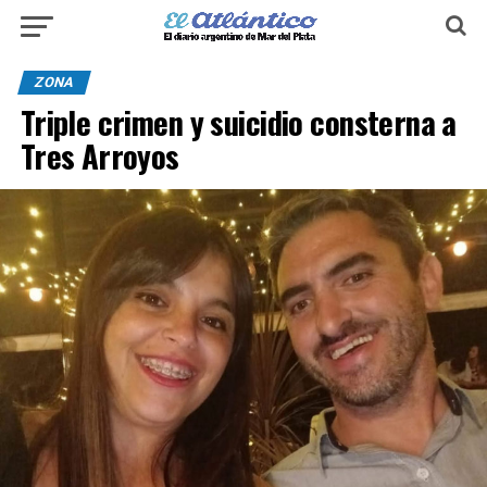
ZONA
Triple crimen y suicidio consterna a
Tres Arroyos