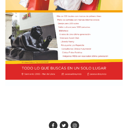
En tanto, el viernes 21 a las 17:30 se desarrollará “El
Cerebro Mágico: construyendo preguntas, respuestas y
circuitos”, a cargo de María Paula Algote. Se trata de un
taller práctico de arte, ciencia y tecnología en el que al
finalizar cada participante se lleva su propia creación
terminada. Es una actividad arancelada (incluye
materiales) destinada a niños a partir de los 6 años.
Los participantes menores de 8 años deberán asistir
acompañados por una persona adulta (menores
asistentes $12.000 y adulto acompañante $5.000). Las
entradas están disponibles en la boletería de lunes a
viernes de 14 a 19.
Asimismo, el viernes 28 a las 17:30 se realizará “Arco Iris
de Cuentos” con Lecturita Ediciones a cargo de
Margarita Luna. Consistirá en un espacio interactivo de
lectura en el que, por medio de un libro álbum, los niños
de entre 3 y 7 años junto a sus familias potencian la