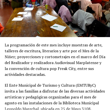
Desde OSSE destacaron que la ampliación del sistema
cloacal representa un aporte importante para la
protección ambiental, ya que permite disminuir la
utilización de pozos absorbentes y contribuye a
preservar las napas de agua subterránea, además de
mejorar las condiciones de higiene y salubridad para los
vecinos.
La programación de este mes incluye muestras de arte,
talleres de escritura, literarios y arte por el Mes de la
Tras la apertura de sobres, el expediente continuará su
Niñez; proyecciones y cortometrajes en el marco del Día
recorrido administrativo con la intervención de la
del Realizador y realizadora Audiovisual Marplatense y
Comisión de Estudio de Ofertas y Adjudicación, que
la convención de cultura pop Freak City, entre sus
tendrá a su cargo la evaluación de las propuestas
actividades destacadas.
presentadas por las empresas interesadas en ejecutar la
obra.
El Ente Municipal de Turismo y Cultura (EMTURyC)
invita a las familias a disfrutar de las diversas actividades
artísticas y pedagógicas organizadas para el mes de
agosto en las instalaciones de la Biblioteca Municipal
Leopoldo Marechal, ubicada en 25 de Mayo 3108.