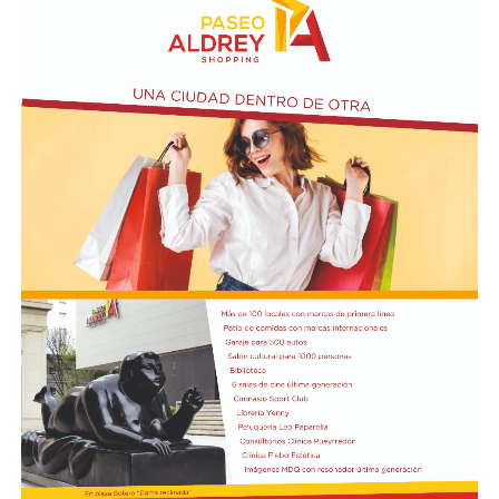
la familia aseguró que no encontraba una explicación
para lo ocurrido.
La investigación intenta ahora determinar qué sucedió
durante las últimas horas de la joven. Las autoridades
trabajan con las imágenes de las cámaras de seguridad y
los testimonios de las personas que tuvieron algún
contacto con ella antes del terrible desenlace.
El presidente Javier Milei recibió el título de Doctor
Honoris Cau
sa.
Previamente, Milei participó del acto de juramentación
y toma de mando de la presidenta de Perú, Keiko
Fujimori, realizado en el Congreso de ese país, en el
marco de su visita oficial a Lima.
El presidente viajó acompañado por una comitiva