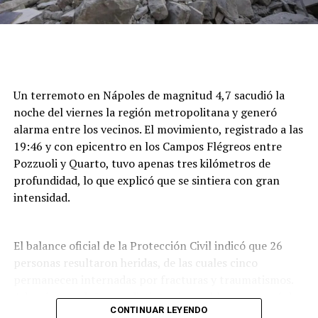
Un terremoto en Nápoles de magnitud 4,7 sacudió la
noche del viernes la región metropolitana y generó
alarma entre los vecinos. El movimiento, registrado a las
19:46 y con epicentro en los Campos Flégreos entre
Pozzuoli y Quarto, tuvo apenas tres kilómetros de
profundidad, lo que explicó que se sintiera con gran
intensidad.
El balance oficial de la Protección Civil indicó que 26
personas resultaron heridas, de las cuales cinco
permanecen internadas por fracturas y traumatismos.
Además, por daños en distintos inmuebles se evacuó de
CONTINUAR LEYENDO
forma preventiva a unas 300 personas,