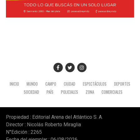
integrada por el canciller Pablo Quirno y la secretaria
general de la Presidencia, Karina Milei.
La actividad formó parte de la agenda oficial del
mandatario en territorio peruano, donde también
mantuvo encuentros institucionales con autoridades
locales.
INICIO
MUNDO
CAMPO
CIUDAD
ESPECTÁCULOS
DEPORTES
SOCIEDAD
PAÍS
POLICIALES
ZONA
COMERCIALES
Propiedad : Editorial Arena del Atlántico S. A.
Director : Nicolás Roberto Miraglia
N°Edición : 2265
Fecha del ejemplar : 06/08/2026