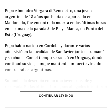
presentaran peligro inminente para quienes viven en la
Pepa Almendra Vergara di Benedetto, una joven
zona.
argentina de 18 años que había desaparecido en
El ministro de Protección Civil, Nello Musumeci, advirtió
Maldonado, fue encontrada muerta en las últimas horas
sobre la continuidad de la actividad sísmica y señaló que
en la zona de la parada 5 de Playa Mansa, en Punta del
“nuevos eventos de magnitud superior a 3 podrían
Este (Uruguay).
seguir produciéndose”. La declaración dejó en alerta a
Pepa había nacido en Córdoba y durante varios
las autoridades locales, que mantienen el monitoreo
años vivió en la localidad de San Javier junto a su mamá
para detectar réplicas y coordinar asistencia donde haga
y su abuela. Con el tiempo se radicó en Uruguay, donde
falta.
continuó su vida, aunque mantenía un fuerte vínculo
con sus raíces argentinas.
El episodio ocurrió en los Campos Flégreos, una extensa
Su familia la describió como una joven sensible y
caldera volcánica considerada la más grande de Europa,
reservada. En las últimas horas, sus allegados intentaron
un sector muy vigilado por su actividad subterránea. El
reconstruir qué pasó durante el lunes, cuando perdieron
INGV confirmó los datos del sismo y la poca
CONTINUAR LEYENDO
contacto con ella y comenzó una búsqueda que terminó
profundidad, factores que explican por qué el terremoto
con el hallazgo de su cuerpo en la costa de Punta del
en Nápoles se sintió con tanta claridad en barrios del
Este.
área metropolitana.