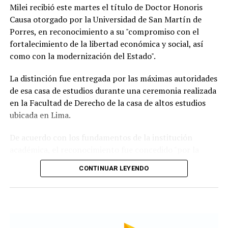
Milei recibió este martes el título de Doctor Honoris
Causa otorgado por la Universidad de San Martín de
Porres, en reconocimiento a su "compromiso con el
fortalecimiento de la libertad económica y social, así
Según la reconstrucción realizada por los
como con la modernización del Estado".
investigadores, Pepa había pasado la noche del lunes en
Maldonado y luego se había ido hacia Punta del Este.
La distinción fue entregada por las máximas autoridades
de esa casa de estudios durante una ceremonia realizada
Un chofer de ómnibus aportó información clave al
en la Facultad de Derecho de la casa de altos estudios
recordar que la había trasladado y permitió a los
ubicada en Lima.
investigadores seguir sus últimos movimientos.
De acuerdo con los fundamentos de la institución
Uno de los momentos que más llamó la atención
académica, el reconocimiento fue concedido "por la
durante la búsqueda fue el relato de una tía de la joven,
defensa de las ideas de la libertad" que impulsa el
quien contó que Pepa había sido vista en una situación
CONTINUAR LEYENDO
mandatario argentino y "por las reformas orientadas a
extraña antes de desaparecer.
la modernización del Estado" implementadas desde el
inicio de su gestión.
Según relató, la Policía llegó a pensar que podía estar
atravesando un episodio de confusión o delirio, aunque