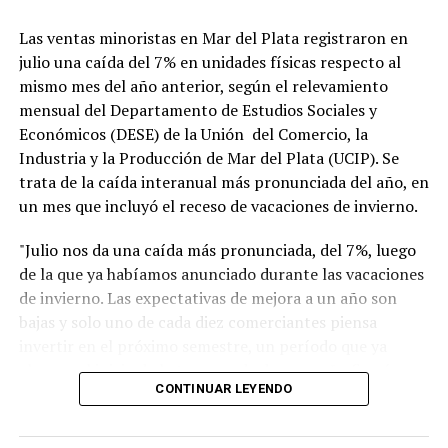
Las ventas minoristas en Mar del Plata registraron en
julio una caída del 7% en unidades físicas respecto al
mismo mes del año anterior, según el relevamiento
mensual del Departamento de Estudios Sociales y
Económicos (DESE) de la Unión del Comercio, la
Industria y la Producción de Mar del Plata (UCIP). Se
trata de la caída interanual más pronunciada del año, en
un mes que incluyó el receso de vacaciones de invierno.
"Julio nos da una caída más pronunciada, del 7%, luego
de la que ya habíamos anunciado durante las vacaciones
de invierno. Las expectativas de mejora a un año son
bajas y solo uno de cada diez comerciantes piensa
invertir en el próximo semestre, un período que ya
alcanza al inicio de la temporada de verano", afirmó
CONTINUAR LEYENDO
Blas Taladrid, presidente de UCIP. "El comercio acumula
meses de caída en ventas y en rentabilidad. Solo 15 de