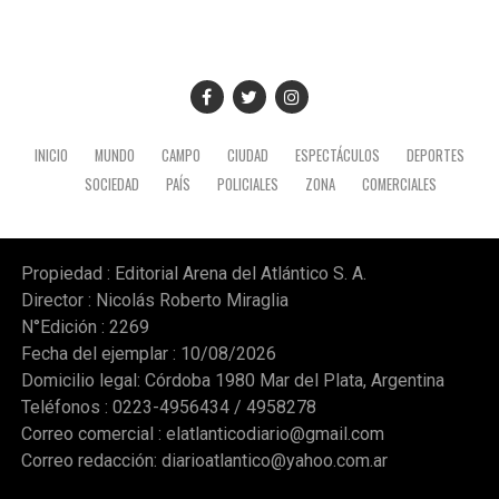
INICIO
MUNDO
CAMPO
CIUDAD
ESPECTÁCULOS
DEPORTES
SOCIEDAD
PAÍS
POLICIALES
ZONA
COMERCIALES
Propiedad : Editorial Arena del Atlántico S. A.
Director : Nicolás Roberto Miraglia
N°Edición : 2269
Fecha del ejemplar : 10/08/2026
Domicilio legal: Córdoba 1980 Mar del Plata, Argentina
Teléfonos : 0223-4956434 / 4958278
Correo comercial :
elatlanticodiario@gmail.com
Correo redacción:
diarioatlantico@yahoo.com.ar