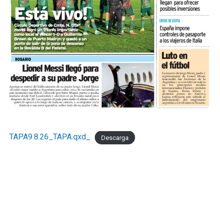
modifica el diagnóstico de fondo. UCIP monitorea
mensualmente la actividad del comercio minorista
marplatense a través del DESE y pone estos resultados a
disposición de los actores públicos y privados con un
objetivo concreto: que las decisiones de política
económica estén informadas por la realidad del sector
que genera empleo formal, paga sus obligaciones y
sostiene la actividad comercial de Mar del Pata
."Necesitamos la recomposición el poder adquisitivo y el
consumo interno." concluyó Taladrid
TAPA9.8.26_TAPA.qxd_
Descarga