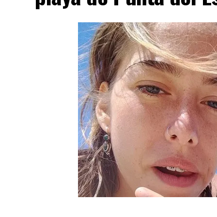
tareas priorizaron los inmuebles con daños
vecinos, mientras se aseguraba que las es
quienes viven en la zona.
El ministro de Protección Civil, Nello Mus
actividad sísmica y señaló que “nuevos ev
produciéndose”. La declaración dejó en ale
monitoreo para detectar réplicas y coordin
El episodio ocurrió en los Campos Flégreo
más grande de Europa, un sector muy vigil
confirmó los datos del sismo y la poca pro
terremoto en Nápoles se sintió con tanta c
El prefecto de Nápoles, Michele di Bari, d
que las autoridades siguen con el operati