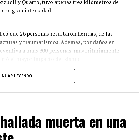
zzuoli y Quarto, tuvo apenas tres kilómetros de
a con gran intensidad.
ndicó que 26 personas resultaron heridas, de las
racturas y traumatismos. Además, por daños en
reventiva a unas 300 personas, mayoritariamente
ufrió el mayor impacto del sismo.
prendimientos de rocas y pilas de escombros; en
INUAR LEYENDO
o abajo sobre vehículos estacionados y quedó
n derrumbes parciales de fachadas y paredes
o detectaron viviendas oficialmente declaradas
 hallada muerta en una
ste
s mantuvieron un operativo de inspección para
stimientos y posibles riesgos de colapso. Las