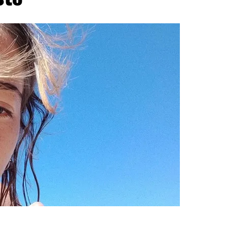
 visibles antes de autorizar el regreso de los
tructuras no presentaran peligro inminente para
umeci, advirtió sobre la continuidad de la
entos de magnitud superior a 3 podrían seguir
rta a las autoridades locales, que mantienen el
ar asistencia donde haga falta.
s, una extensa caldera volcánica considerada la
ado por su actividad subterránea. El INGV
fundidad, factores que explican por qué el
laridad en barrios del área metropolitana.
etalló que los evacuados pertenecen a Pozzuoli y
vo de emergencia. Los equipos de rescate y