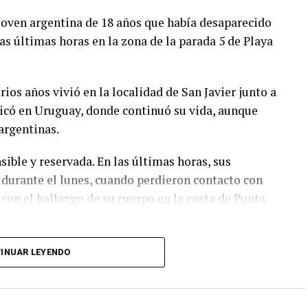
asegurar zonas peligrosas y asistir a los vecinos,
joven argentina de 18 años que había desaparecido
e por posibles réplicas.
s últimas horas en la zona de la parada 5 de Playa
ios años vivió en la localidad de San Javier junto a
icó en Uruguay, donde continuó su vida, aunque
argentinas.
sible y reservada. En las últimas horas, sus
 durante el lunes, cuando perdieron contacto con
on el hallazgo de su cuerpo en la costa de Punta
INUAR LEYENDO