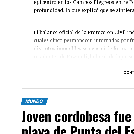
epicentro en los Campos Flégreos entre Po
profundidad, lo que explicó que se sintier
El balance oficial de la Protección Civil i
cuales cinco permanecen internadas por f
distintos inmuebles se evacuó de forma p
residentes de Pozzuoli, la localidad que s
Las imágenes que circularon muestran des
CONT
Pozzuoli parte de una construcción se vin
envuelta en polvo. En Bacoli se reportaro
rocosas, aunque las primeras revisiones n
MUNDO
inhabitables.
Joven cordobesa fue
playa de Punta del E
Durante la mañana siguiente, los bombero
evaluar grietas, desprendimientos de reve