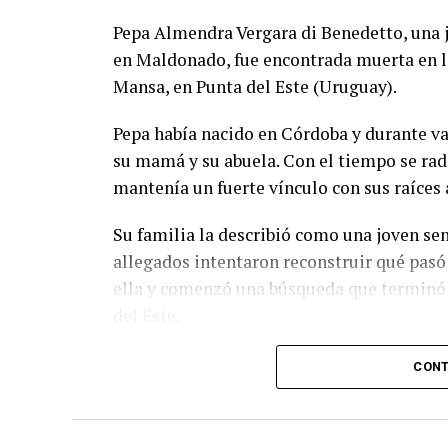
protección civil trabajan coordinados para 
Pepa Almendra Vergara di Benedetto, una 
en tanto la población permanece expectant
en Maldonado, fue encontrada muerta en la
Mansa, en Punta del Este (Uruguay).
Pepa había nacido en Córdoba y durante var
su mamá y su abuela. Con el tiempo se rad
mantenía un fuerte vínculo con sus raíces 
Su familia la describió como una joven sen
allegados intentaron reconstruir qué pasó
ella y comenzó una búsqueda que terminó c
del Este.
CONT