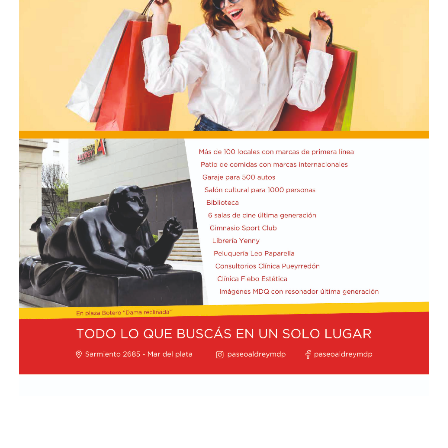
Junto con el intendente de Necochea habían muerto
tres docentes que, luego se supo, habían subido a su
automóvil pocos kilómetros antes, donde se hallaban
haciendo dedo. La colisión frontal resultó letal: sólo
sobrevivió el chofer del camión.
El hall del Palacio Comunal fue el lugar donde velaron
sus restos y ante el cual desfiló todo el arco político de
aquel momento, incluyendo a la camada de jóvenes que
habían dado sus primeros pasos en el peronismo, bajo
el liderazgo de “Coco” Taraborelli como conductor. Y el
vicegobernador Luis Macaya, que acompañó sus restos
hasta la despedida final.
Antes de ser inhumados sus restos en el cementerio
municipal, el féretro fue transportado hacia la
Parroquia de los Padres Capuchinos, donde ofició una
misa el padre Raimundo Ferster, de indisimulada
ideología peronista. De allí el cortejo fúnebre partió