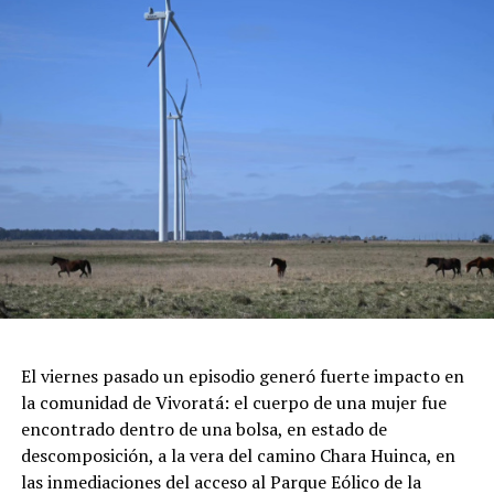
Gran Patio Cervecero: El espacio ideal para combinar los
mejores sabores salados con cervezas artesanales
locales.
Concursos y Premiaciones: Certamen a la "Mejor Pieza
de Chocolate" y al "Mejor Postre", sumado a grandes
sorteos en vivo.
Feria de Artesanos y Emprendedores: Un paseo cultural
repleto de arte y diseño local cobijado por el histórico
pinar.
Espectáculos y Área Kids: Shows de artistas locales e
invitados en el escenario principal, junto a una zona
dedicada exclusivamente al entretenimiento infantil con
juegos e inflables.
Respirar el aire puro del bosque, recorrer las históricas
El viernes pasado un episodio generó fuerte impacto en
arboledas y dejarse tentar por una taza de chocolate
la comunidad de Vivoratá: el cuerpo de una mujer fue
caliente mientras se disfruta de buena música es el plan
encontrado dentro de una bolsa, en estado de
perfecto para escaparse de la rutina este fin de semana
descomposición, a la vera del camino Chara Huinca, en
largo.
las inmediaciones del acceso al Parque Eólico de la