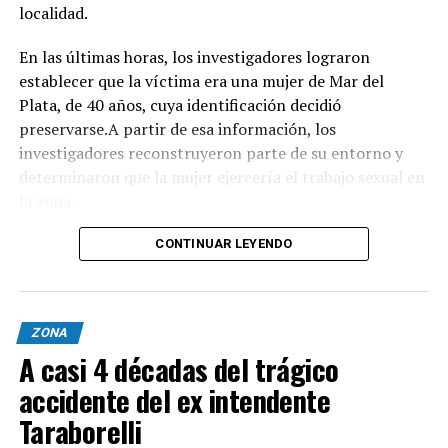
localidad.
INFORMACIÓN GENERAL DEL EVENTO
En las últimas horas, los investigadores lograron
Evento: 30° Fiesta Nacional del Chocolate Artesanal
establecer que la víctima era una mujer de Mar del
(ChocoGesell)
Plata, de 40 años, cuya identificación decidió
Fecha: Fin de semana largo del 17 de Agosto de 2026
preservarse.A partir de esa información, los
Horario: De 11:00 a 21:00 hs.
investigadores reconstruyeron parte de su entorno y
Lugar: Pinar del Norte (Alameda 202 y Calle 303, Villa
determinaron que la mujer ejercería el trabajo sexual en
Gesell)
la zona.
Acceso: Libre y gratuito para toda la comunidad y
visitantes
Según el portal Mi8, pese a que la escena donde fue
CONTINUAR LEYENDO
encontrado el cuerpo presenta características
compatibles con un homicidio, el fiscal Ramiro Anchou
mantiene la causa caratulada como "averiguación de
ZONA
causales de muerte", ya que los estudios forenses todavía
A casi 4 décadas del trágico
no lograron determinar con precisión cómo fue
asesinada la mujer.
accidente del ex intendente
Taraborelli
Nuevas pericias