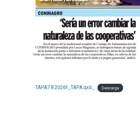
TAPA7.8.2026f_TAPA.qxd_
Descarga