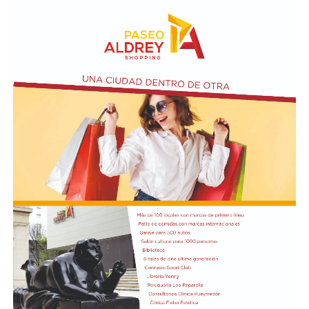
adquirir tierras productivas.
Por otro lado, la iniciativa introduce un agregado sobre
el artículo 4 de Ley N° 21.499 relacionada a las
expropiaciones.
En la conferencia de prensa acompañaron a Bullrich los
presidentes de las comisiones de Asuntos
Constitucionales, Agustín Coto (LLA-Tierra del Fuego),
y de Legislación General, Nadia Márquez (LLA-Neuquén).
FOTO: Bullrich, durante la conferencia de prensa en el
Senado. Rodrigo Néspolo/LA NACIÓN