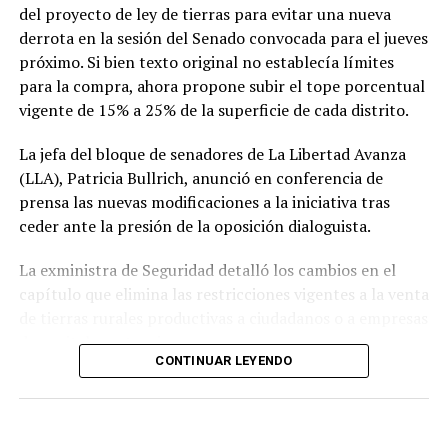
gobiernos de la región que comparten sus ideas, en una
del proyecto de ley de tierras para evitar una nueva
gira que se extenderá hasta el fin de semana antes de su
derrota en la sesión del Senado convocada para el jueves
regreso a Buenos Aires.
próximo. Si bien texto original no establecía límites
para la compra, ahora propone subir el tope porcentual
vigente de 15% a 25% de la superficie de cada distrito.
La jefa del bloque de senadores de La Libertad Avanza
(LLA), Patricia Bullrich, anunció en conferencia de
prensa las nuevas modificaciones a la iniciativa tras
ceder ante la presión de la oposición dialoguista.
La exministra de Seguridad detalló los cambios en el
capítulo que elimina las restricciones vigentes a la venta
de tierras rurales productivas a ciudadanos o a empresas
de capitales extranjeros.
CONTINUAR LEYENDO
Según el nuevo dictamen, se establece un tope de 25%
de la superficie nacional y provincial a la posibilidad de
que personas físicas o jurídicas extranjeras puedan