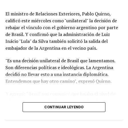
El ministro de Relaciones Exteriores, Pablo Quirno,
calificó este miércoles como "unilateral" la decisión de
rebajar el vínculo con el gobierno argentino por parte
de Brasil. Y confirmó que la administración de Luiz
Inácio "Lula" da Silva también solicitó la salida del
embajador de la Argentina en el vecino país.
"Es una decisión unilateral de Brasil que lamentamos.
Son diferencias políticas e ideológicas. La Argentina
decidió no llevar esto a una instancia diplomática.
Entendemos que hay otro camino", expresó Quirno.
Y agregó: “Brasil nos comunicó que bajaba el nivel de
relaciones a encargado de negocios y solicitó que
nuestro embajador en Brasilia (Daniel Raimondi) se
CONTINUAR LEYENDO
retire”.
"Lamentable que se quejen de injerencias en procesos