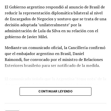
razón, nos retiraban la representación de Venezuela.
El Gobierno argentino respondió al anuncio de Brasil de
Eso es mucho más grave que cualquier cosa que haya
reducir la representación diplomática bilateral al nivel
ocurrido hasta ese momento y marca el modo en que la
de Encargados de Negocios y sostuvo que se trata de una
Argentina viene manejando este tema".
decisión adoptada "unilateralmente" por la
administración de Lula da Silva en su relación con el
Para el canciller, "Brasil viene teniendo conflicto con
gobierno de Javier Milei.
varios países como Paraguay", lo que, a su criterio, indica
que “no es una cuestión solo con la Argentina" sino una
Mediante un comunicado oficial, la Cancillería confirmó
una decisión de esa nación de “escalar temas" que, para
que el embajador argentino en Brasil, Daniel
el gobierno de Milei, "tienen que permanecer en el
Raimondi, fue convocado por el ministro de Relaciones
ámbito ideológico y político de una contienda electoral
Exteriores brasileño para ser notificado de la medida.
en la que estamos claramente enfrentados en el deseo
de los resultados".
El comunicado señala que la Argentina "toma nota" de la
determinación del Gobierno brasileño y lamentó "su
Milei en Ecuador y Colombia
decisión de continuar aislándose del resto de la
Por su parte, Milei encabezará esta semana una nueva
CONTINUAR LEYENDO
región por cuestiones puramente ideológicas".
gira regional que incluirá actividades bilaterales en
Ecuador y la asistencia a la toma de posesión del
También, remarcó que en los últimos años hubo
mandatario electo de Colombia, en el marco de la