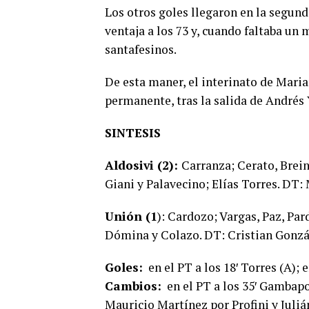
Los otros goles llegaron en la segunda
ventaja a los 73 y, cuando faltaba un
santafesinos.
De esta maner, el interinato de Maria
permanente, tras la salida de Andrés 
SINTESIS
Aldosivi (2):
Carranza; Cerato, Brei
Giani y Palavecino; Elías Torres. DT:
Unión (1
): Cardozo; Vargas, Paz, Par
Dómina y Colazo. DT: Cristian Gonzá
Goles:
en el PT a los 18′ Torres (A); e
Cambios:
en el PT a los 35′ Gambapor
Mauricio Martínez por Profini y Juli