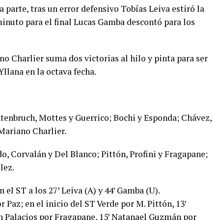
 parte, tras un error defensivo Tobías Leiva estiró la
 minuto para el final Lucas Gamba descontó para los
no Charlier suma dos victorias al hilo y pinta para ser
Yllana en la octava fecha.
ntenbruch, Mottes y Guerrico; Bochi y Esponda; Chávez,
 Mariano Charlier.
do, Corvalán y Del Blanco; Pittón, Profini y Fragapane;
lez.
n el ST a los 27’ Leiva (A) y 44′ Gamba (U).
 Paz; en el inicio del ST Verde por M. Pittón, 13′
án Palacios por Fragapane, 15′ Natanael Guzmán por