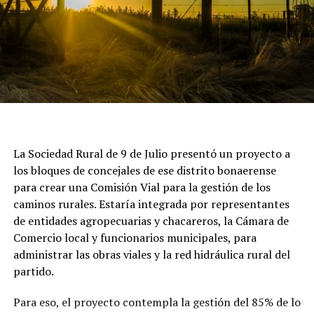
pre consejo, el cual contó con la presencia del senador
nacional Francisco Manuel Paoltroni, empresario y
productor agropecuario de la provincia de Formosa.El
legislador nacional se expresó sobre la situación actual
del Congreso y el campo en estos días:
“Primero quiero felicitar a Coninagro por este espacio y
por esta mesa que hoy me recibió, con representación
de muchísimas provincias y actividades productivas.
La Sociedad Rural de 9 de Julio presentó un proyecto a
Creo que es un gran reflejo de lo que hoy es el sector
los bloques de concejales de ese distrito bonaerense
agroindustrial de la Argentina, y un ejemplo a imitar.
para crear una Comisión Vial para la gestión de los
Con respecto de la agenda, en lo que viene tenemos por
caminos rurales. Estaría integrada por representantes
delante la aprobación de la ley de inviolabilidad de la
de entidades agropecuarias y chacareros, la Cámara de
propiedad privada, que pone orden al tema de las
Comercio local y funcionarios municipales, para
ocupaciones ilegales y acelera los procesos de desalojo.
administrar las obras viales y la red hidráulica rural del
También la venta de tierras a extranjeros se flexibiliza
partido.
en parte; por ahí, no todo lo que hubiésemos querido,
como manda nuestra constitución, pero ya es un paso
Para eso, el proyecto contempla la gestión del 85% de lo
hacia adelante.”