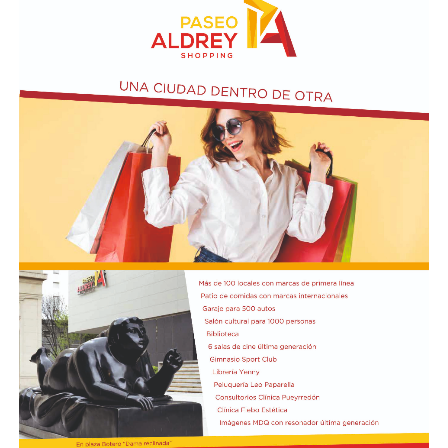
la familia aseguró que no encontraba una explicación
para lo ocurrido.
La investigación intenta ahora determinar qué sucedió
durante las últimas horas de la joven. Las autoridades
trabajan con las imágenes de las cámaras de seguridad y
los testimonios de las personas que tuvieron algún
contacto con ella antes del terrible desenlace.
El presidente Javier Milei recibió el título de Doctor
Honoris Cau
sa.
Previamente, Milei participó del acto de juramentación
y toma de mando de la presidenta de Perú, Keiko
Fujimori, realizado en el Congreso de ese país, en el
marco de su visita oficial a Lima.
El presidente viajó acompañado por una comitiva