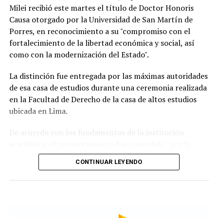
Milei recibió este martes el título de Doctor Honoris
Causa otorgado por la Universidad de San Martín de
Porres, en reconocimiento a su "compromiso con el
fortalecimiento de la libertad económica y social, así
Según la reconstrucción realizada por los
como con la modernización del Estado".
investigadores, Pepa había pasado la noche del lunes en
Maldonado y luego se había ido hacia Punta del Este.
La distinción fue entregada por las máximas autoridades
de esa casa de estudios durante una ceremonia realizada
Un chofer de ómnibus aportó información clave al
en la Facultad de Derecho de la casa de altos estudios
recordar que la había trasladado y permitió a los
ubicada en Lima.
investigadores seguir sus últimos movimientos.
De acuerdo con los fundamentos de la institución
Uno de los momentos que más llamó la atención
académica, el reconocimiento fue concedido "por la
durante la búsqueda fue el relato de una tía de la joven,
defensa de las ideas de la libertad" que impulsa el
quien contó que Pepa había sido vista en una situación
CONTINUAR LEYENDO
mandatario argentino y "por las reformas orientadas a
extraña antes de desaparecer.
la modernización del Estado" implementadas desde el
inicio de su gestión.
Según relató, la Policía llegó a pensar que podía estar
atravesando un episodio de confusión o delirio, aunque