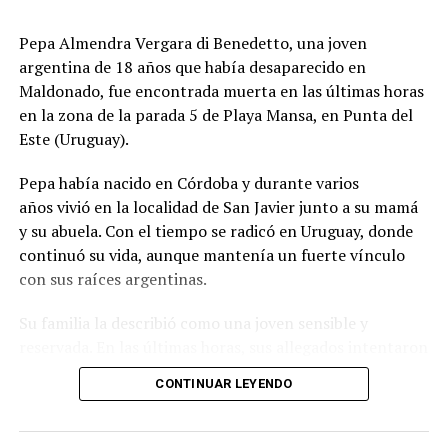
presentaran peligro inminente para quienes viven en la
Pepa Almendra Vergara di Benedetto, una joven
zona.
argentina de 18 años que había desaparecido en
El ministro de Protección Civil, Nello Musumeci, advirtió
Maldonado, fue encontrada muerta en las últimas horas
sobre la continuidad de la actividad sísmica y señaló que
en la zona de la parada 5 de Playa Mansa, en Punta del
“nuevos eventos de magnitud superior a 3 podrían
Este (Uruguay).
seguir produciéndose”. La declaración dejó en alerta a
Pepa había nacido en Córdoba y durante varios
las autoridades locales, que mantienen el monitoreo
años vivió en la localidad de San Javier junto a su mamá
para detectar réplicas y coordinar asistencia donde haga
y su abuela. Con el tiempo se radicó en Uruguay, donde
falta.
continuó su vida, aunque mantenía un fuerte vínculo
con sus raíces argentinas.
El episodio ocurrió en los Campos Flégreos, una extensa
Su familia la describió como una joven sensible y
caldera volcánica considerada la más grande de Europa,
reservada. En las últimas horas, sus allegados intentaron
un sector muy vigilado por su actividad subterránea. El
reconstruir qué pasó durante el lunes, cuando perdieron
INGV confirmó los datos del sismo y la poca
CONTINUAR LEYENDO
contacto con ella y comenzó una búsqueda que terminó
profundidad, factores que explican por qué el terremoto
con el hallazgo de su cuerpo en la costa de Punta del
en Nápoles se sintió con tanta claridad en barrios del
Este.
área metropolitana.