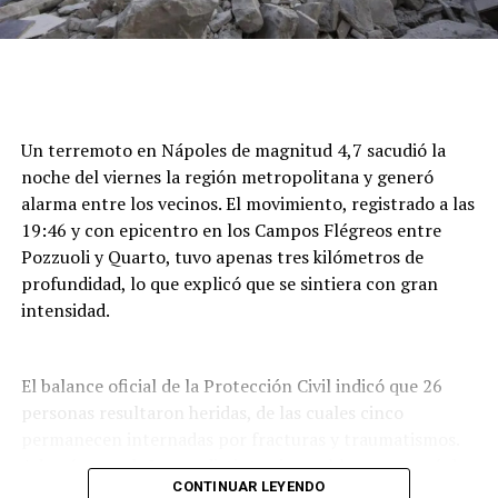
Un terremoto en Nápoles de magnitud 4,7 sacudió la
noche del viernes la región metropolitana y generó
alarma entre los vecinos. El movimiento, registrado a las
19:46 y con epicentro en los Campos Flégreos entre
Pozzuoli y Quarto, tuvo apenas tres kilómetros de
profundidad, lo que explicó que se sintiera con gran
intensidad.
El balance oficial de la Protección Civil indicó que 26
personas resultaron heridas, de las cuales cinco
permanecen internadas por fracturas y traumatismos.
Además, por daños en distintos inmuebles se evacuó de
CONTINUAR LEYENDO
forma preventiva a unas 300 personas,