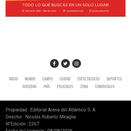
integrada por el canciller Pablo Quirno y la secretaria
general de la Presidencia, Karina Milei.
La actividad formó parte de la agenda oficial del
mandatario en territorio peruano, donde también
mantuvo encuentros institucionales con autoridades
locales.
INICIO
MUNDO
CAMPO
CIUDAD
ESPECTÁCULOS
DEPORTES
SOCIEDAD
PAÍS
POLICIALES
ZONA
COMERCIALES
Propiedad : Editorial Arena del Atlántico S. A.
Director : Nicolás Roberto Miraglia
N°Edición : 2267
Fecha del ejemplar : 08/08/2026