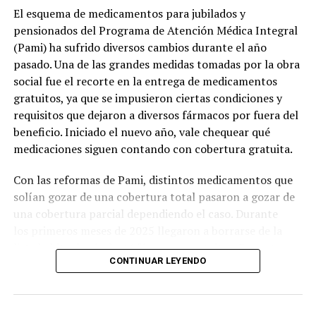
El esquema de medicamentos para jubilados y
pensionados del Programa de Atención Médica Integral
(Pami) ha sufrido diversos cambios durante el año
pasado. Una de las grandes medidas tomadas por la obra
social fue el recorte en la entrega de medicamentos
gratuitos, ya que se impusieron ciertas condiciones y
requisitos que dejaron a diversos fármacos por fuera del
beneficio. Iniciado el nuevo año, vale chequear qué
medicaciones siguen contando con cobertura gratuita.
Con las reformas de Pami, distintos medicamentos que
solían gozar de una cobertura total pasaron a gozar de
una cobertura parcial dependiendo el caso. Durante
los primeros meses de 2025 llegaron a borrarse de la
lista habitual más de 44 fármacos gratuitos. Por esta
CONTINUAR LEYENDO
razón, todo afiliado que no se encuentra dentro del
subsidio social debe abonar, desde entonces, al menos
una parte de las medicinas que requiera para su
bienestar.