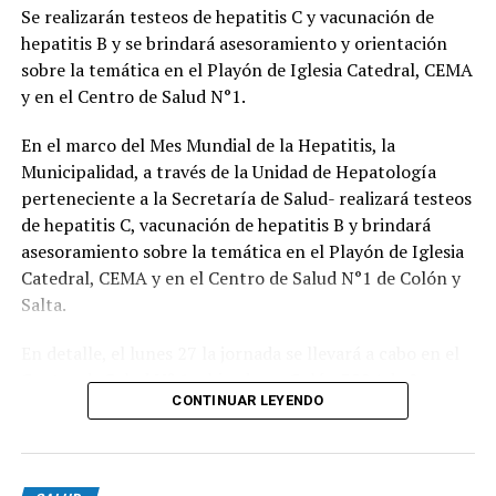
Se realizarán testeos de hepatitis C y vacunación de
Medicamentos oncológicos
hepatitis B y se brindará asesoramiento y orientación
sobre la temática en el Playón de Iglesia Catedral, CEMA
Medicamentos oncohematológicos
y en el Centro de Salud N°1.
Tratamiento de la hemofilia
En el marco del Mes Mundial de la Hepatitis, la
Tratamiento del VIH y Hepatitis B y C
Municipalidad, a través de la Unidad de Hepatología
Medicamentos para trasplantes
perteneciente a la Secretaría de Salud- realizará testeos
Medicamentos para trastornos hematopoyéticos
de hepatitis C, vacunación de hepatitis B y brindará
asesoramiento sobre la temática en el Playón de Iglesia
Medicamentos para la artritis reumatoidea
Catedral, CEMA y en el Centro de Salud N°1 de Colón y
Medicamentos para enfermedades fibroquísticas
Salta.
Medicamentos oftalmológicos intravítreos
En detalle, el lunes 27 la jornada se llevará a cabo en el
Medicamentos para la osteoartritis
Centro de Salud N° 1, ubicado en Colón 3294 de 9 a
CONTINUAR LEYENDO
12.30.
Medicamentos para la insuficiencia renal crónica e
hiperparatiroidismo
En esa línea, el martes 28 -siendo el Día Mundial de la
Hepatitis- el equipo de la Unidad de Hepatología se
Cómo acceder a medicamentos como afiliado de Pami