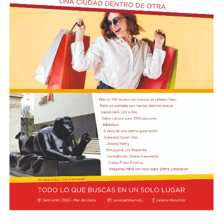
en la ruta 88, a pocos kilómetros de Quequén.
Junto con el intendente de Necochea habían muerto
tres docentes que, luego se supo, habían subido a su
automóvil pocos kilómetros antes, donde se hallaban
haciendo dedo. La colisión frontal resultó letal: sólo
sobrevivió el chofer del camión.
El hall del Palacio Comunal fue el lugar donde velaron
sus restos y ante el cual desfiló todo el arco político de
aquel momento, incluyendo a la camada de jóvenes que
habían dado sus primeros pasos en el peronismo, bajo
el liderazgo de “Coco” Taraborelli como conductor. Y el
vicegobernador Luis Macaya, que acompañó sus restos
hasta la despedida final.
Antes de ser inhumados sus restos en el cementerio
municipal, el féretro fue transportado hacia la
Parroquia de los Padres Capuchinos, donde ofició una