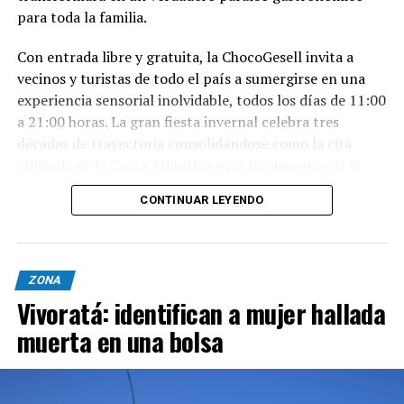
para toda la familia.
Con entrada libre y gratuita, la ChocoGesell invita a
vecinos y turistas de todo el país a sumergirse en una
experiencia sensorial inolvidable, todos los días de 11:00
a 21:00 horas. La gran fiesta invernal celebra tres
décadas de trayectoria consolidándose como la cita
obligada de la Costa Atlántica para los amantes de la
buena repostería, el paisaje natural y la tradición
CONTINUAR LEYENDO
geselina.
Sabores, espectáculos y naturaleza en un solo lugar
Nacida en 1996, la fiesta reúne este año al talento de los
ZONA
mejores expositores, maestros chocolateros y
Vivoratá: identifican a mujer hallada
reposteros de Villa Gesell y de todo el país. Los
muerta en una bolsa
asistentes podrán disfrutar de un abanico de propuestas
para cada integrante de la familia:
Clases Magistrales y Demostraciones: Exhibiciones