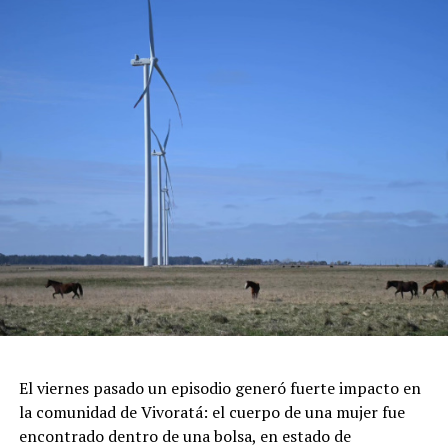
gastronómicas sin costo a cargo de reconocidos
pasteleros que compartirán los secretos del chocolate.
Gran Patio Cervecero: El espacio ideal para combinar los
mejores sabores salados con cervezas artesanales
locales.
Concursos y Premiaciones: Certamen a la "Mejor Pieza
de Chocolate" y al "Mejor Postre", sumado a grandes
sorteos en vivo.
Feria de Artesanos y Emprendedores: Un paseo cultural
repleto de arte y diseño local cobijado por el histórico
pinar.
Espectáculos y Área Kids: Shows de artistas locales e
invitados en el escenario principal, junto a una zona
dedicada exclusivamente al entretenimiento infantil con
juegos e inflables.
Respirar el aire puro del bosque, recorrer las históricas
El viernes pasado un episodio generó fuerte impacto en
arboledas y dejarse tentar por una taza de chocolate
la comunidad de Vivoratá: el cuerpo de una mujer fue
caliente mientras se disfruta de buena música es el plan
encontrado dentro de una bolsa, en estado de
perfecto para escaparse de la rutina este fin de semana