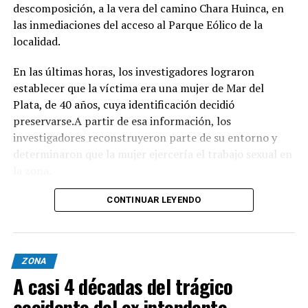
descomposición, a la vera del camino Chara Huinca, en
largo.
las inmediaciones del acceso al Parque Eólico de la
localidad.
INFORMACIÓN GENERAL DEL EVENTO
En las últimas horas, los investigadores lograron
Evento: 30° Fiesta Nacional del Chocolate Artesanal
establecer que la víctima era una mujer de Mar del
(ChocoGesell)
Plata, de 40 años, cuya identificación decidió
Fecha: Fin de semana largo del 17 de Agosto de 2026
preservarse.A partir de esa información, los
Horario: De 11:00 a 21:00 hs.
investigadores reconstruyeron parte de su entorno y
Lugar: Pinar del Norte (Alameda 202 y Calle 303, Villa
determinaron que la mujer ejercería el trabajo sexual en
Gesell)
la zona.
Acceso: Libre y gratuito para toda la comunidad y
visitantes
Según el portal Mi8, pese a que la escena donde fue
CONTINUAR LEYENDO
encontrado el cuerpo presenta características
compatibles con un homicidio, el fiscal Ramiro Anchou
mantiene la causa caratulada como "averiguación de
ZONA
causales de muerte", ya que los estudios forenses todavía
A casi 4 décadas del trágico
no lograron determinar con precisión cómo fue
asesinada la mujer.
accidente del ex intendente