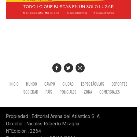
La APM administra Punta Mogotes desde hace más de
cuatro décadas y está integrada en un 70% por la
Provincia y un 30% por el Municipio. En mayo de este
año, el Gobierno bonaerense anunció un proceso de
transferencia del complejo turístico, aunque supeditado
a la ejecución previa de obras de modernización
mediante una nueva licitación. La propuesta fue
rechazada por el Ejecutivo local, que recurrió a la
Justicia para suspender ese proceso hasta que se
resuelva la cuestión de fondo.
INICIO
MUNDO
CAMPO
CIUDAD
ESPECTÁCULOS
DEPORTES
SOCIEDAD
PAÍS
POLICIALES
ZONA
COMERCIALES
Propiedad : Editorial Arena del Atlántico S. A.
Director : Nicolás Roberto Miraglia
N°Edición : 2264