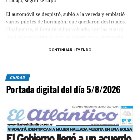
trabajo, según se supo
El automóvil se despistó, subió a la vereda y embistió
varios pilotes de hormigón, que quedaron destruidos.
Finalmente, el Bora terminó volcado, con las cuatro
ruedas hacia arriba y severos daños en su carrocería.
Ante el violento impacto, personal médico, Defensa
CONTINUAR LEYENDO
Civil, Tránsito y efectivos policiales realizaron un
importabnte ioperativo en el lugar. Al llegar,
constataron que el conductor, había logrado salir del
CIUDAD
vehículo y no presentaba lesiones.
Portada digital del día 5/8/2026