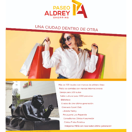
balnearios durante la próxima temporada de verano.
Paralelamente, pretenden trabajar en conjunto en la
elaboración de un master plan y en el futuro llamado a
licitación del complejo.
Ante la falta de consenso, el magistrado resolvió
convocar a una nueva audiencia y mantener suspendidos
los plazos procesales, una medida que permite congelar
el trámite judicial mientras continúan las mesas de
trabajo políticas y técnicas.
El conflicto se originó tras la presentación de una
medida cautelar por parte del Municipio para frenar la
licitación de los balnearios impulsada por la Provincia.
Además, la comuna promovió una demanda principal
con el objetivo de cancelar la deuda con la
Administración Punta Mogotes (APM) y avanzar con el
traspaso del complejo a la órbita municipal.