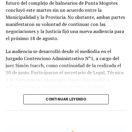
futuro del complejo de balnearios de Punta Mogotes
concluyó este martes sin un acuerdo entre la
Municipalidad y la Provincia. No obstante, ambas partes
manifestaron su voluntad de continuar con las
negociaciones y la Justicia fijó una nueva audiencia para
el próximo 18 de agosto.
La audiencia se desarrolló desde el mediodía en el
Juzgado Contencioso Administrativo N°1, a cargo del
juez Simón Isacch, como continuidad de la realizada el
30 de junio. Participaron el secretario de Legal, Técnica
y de Hacienda del Municipio, Mauro Martinelli; la
subsecretaria de Turismo bonaerense, Soledad
Martínez; el fiscal de Estado, Hernán Gómez; y el
CONTINUAR LEYENDO
administrador general de Punta Mogotes, Fernando
Maraude, segun fuentes consultadas por LoquePasa.
Las partes buscan avanzar, en una primera etapa, en un
acuerdo que garantice el funcionamiento de los 24