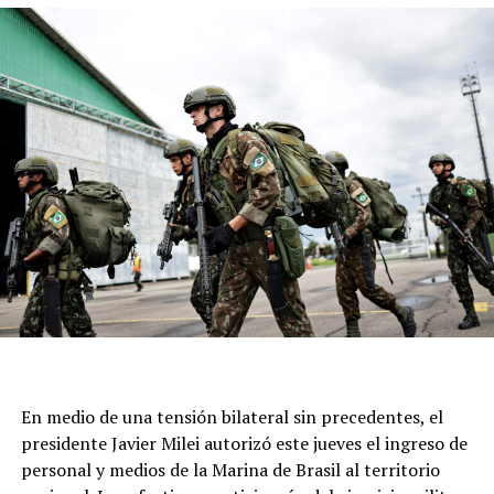
intenciones y pedidos. “Juntos renovemos la esperanza y
pidamos la intercesión de nuestro Patrono para
alcanzar la gracia que más necesitamos”, señalaron.
Este 7 de agosto, una vez más, la parroquia ubicada en
calle Moreno al 6700 seá epicentro de cientos de fieles
para acompañar al santo y renovar una tradición que
atraviesa generaciones.
En medio de una tensión bilateral sin precedentes, el
presidente Javier Milei autorizó este jueves el ingreso de
personal y medios de la Marina de Brasil al territorio