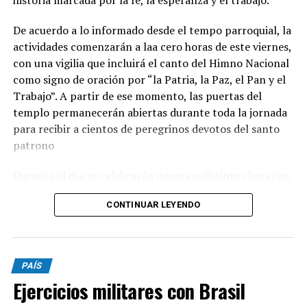
historia marcada por la fe, la esperanza y el trabajo.
De acuerdo a lo informado desde el tempo parroquial, la
actividades comenzarán a laa cero horas de este viernes,
con una vigilia que incluirá el canto del Himno Nacional
como signo de oración por “la Patria, la Paz, el Pan y el
Trabajo”. A partir de ese momento, las puertas del
templo permanecerán abiertas durante toda la jornada
para recibir a cientos de peregrinos devotos del santo
patrono
Durante el día se celebrarán misas en distintos horarios,
y el momento central será a las 15, cuando se llevará
CONTINUAR LEYENDO
adelante la tradicional procesión con la imagen de San
Cayetano por las calles del barrio. La peregrinación será
presidida por monseñor Ernesto Giobando y finalizará
con la santa misa principal.
PAÍS
Ejercicios militares con Brasil
Desde la parroquia invitaron a toda la comunidad a
participar de la celebración y a acercarse con sus