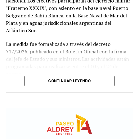
nacional. Los efectivos participarán del ejercicio militar
"Fraterno XXXIX", con asiento en la base naval Puerto
Belgrano de Bahía Blanca, en la Base Naval de Mar del
Plata y en aguas jurisdiccionales argentinas del
Atlántico Sur.
La medida fue formalizada a través del decreto
717/2026, publicado en el Boletín Oficial con la firma
del jefe de Estado y sus ministros. Las actividades están
programadas para realizarse entre el 10 y el 24 de
agosto.
CONTINUAR LEYENDO
Este ejercicio combinado se realiza de forma anual desde
1978 y busca incrementar el adiestramiento y la
interoperabilidad en operaciones navales y anfibias.
Según los considerandos del decreto, el fin es
estandarizar y simplificar los procesos de planeamiento
entre ambas armadas.