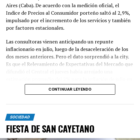
Aires (Caba). De acuerdo con la medición oficial, el
Indice de Precios al Consumidor porteño saltó al 2,9%,
impulsado por el incremento de los servicios y también
por factores estacionales.
Las consultoras vienen anticipando un repunte
inflacionario en julio, luego de la desaceleración de los
dos meses anteriores. Pero el dato sorprendió a la city.
Es que el Relevamiento de Expectativas del Mercado que
difundió el Central el jueves había arrojado una
estimación promedio del 2% para la inflación de julio en
todo el país.
CONTINUAR LEYENDO
El índice de Caba se aceleró en 1,1 punto porcentual ya
que en junio había marcado 1,8%. El 2,9% de julio
SOCIEDAD
exhibió una significativa disparidad entre los bienes y los
FIESTA DE SAN CAYETANO
servicios: los primero aumentaron 1,4% y los segundos,
3,8%. Como los servicios tienen un peso menor en la