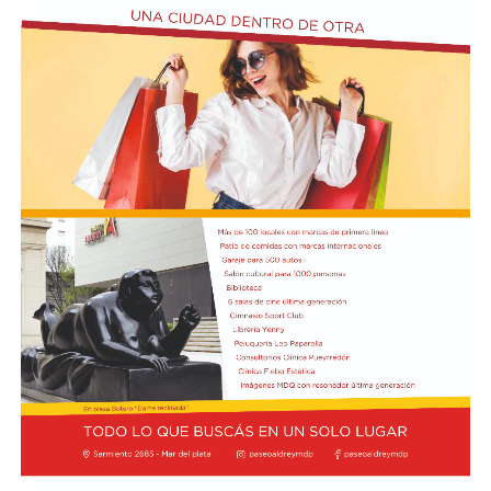
El texto oficial destaca que la participación argentina en
estas maniobras señala su compromiso con la seguridad
internacional y la estabilidad regional. Asimismo, el
Gobierno busca reforzar su posición como socio
estratégico en el continente americano.
La autorización militar ocurre en un contexto de
fricción diplomática originada por las declaraciones
de Javier Milei hacia su par brasileño, Lula da Silva. Esta
situación derivó en el retiro del embajador brasileño en
Buenos Aires, Julio Bitelli.
Desde el Palacio del Planalto, el canciller Mauro
Vieira calificó los insultos del mandatario argentino
como "graves e inaceptables". Por su parte, Brasil decidió
reducir su representación en el país al nivel de
encargado de negocios.
Pese a que Milei ratificó sus críticas calificando a Lula de