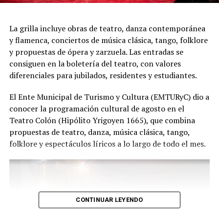
presentación renueva la experiencia. Detrás de cada
función hay meses de ensayo y un enorme trabajo en
La grilla incluye obras de teatro, danza contemporánea
equipo para emocionar y sorprender al
y flamenca, conciertos de música clásica, tango, folklore
público", expresa Emmanuel Marín.
y propuestas de ópera y zarzuela. Las entradas se
consiguen en la boletería del teatro, con valores
diferenciales para jubilados, residentes y estudiantes.
Con más de 20 años de trayectoria, Tango Furia fue
El Ente Municipal de Turismo y Cultura (EMTURyC) dio a
distinguida con los Premios Estrella de Mar 2024 y
conocer la programación cultural de agosto en el
2026 como Mejor Espectáculo de Danza y con el Premio
Teatro Colón (Hipólito Yrigoyen 1665), que combina
Faro de Oro 2024. Además, Emmanuel Marín y Lola
propuestas de teatro, danza, música clásica, tango,
Gutiérrez Rey obtuvieron el subcampeonato en el
folklore y espectáculos líricos a lo largo de todo el mes.
Mundial de Tango de Buenos Aires.
La compañía también llevó su espectáculo al exterior
tras participar del Festival Mood Indigo, en India, y
realizar una gira por Europa. Además, recibió
CONTINUAR LEYENDO
la Declaración de Interés Cultural como Embajadores
Turísticos, otorgada por el EMTURyC, y la