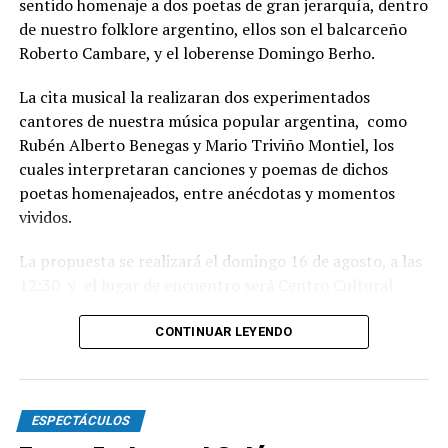
sentido homenaje a dos poetas de gran jerarquía, dentro
de nuestro folklore argentino, ellos son el balcarceño
Roberto Cambare, y el loberense Domingo Berho.
La cita musical la realizaran dos experimentados
cantores de nuestra música popular argentina, como
Rubén Alberto Benegas y Mario Triviño Montiel, los
cuales interpretaran canciones y poemas de dichos
poetas homenajeados, entre anécdotas y momentos
vividos.
La propuesta se realizará el domingo 16 de agosto, a las
12:30 y el lugar de encuentro será Centro Cultural
“Germinador”, situado en la calle Arenales 3130 de Mar
del Plata.
CONTINUAR LEYENDO
Habrá danzas nativas y baile familiar, con gran servicio
de buffet, con entrada libre, derecho de espectáculo al
ESPECTÁCULOS
sobre. Para mas información o reservas escribir ll what