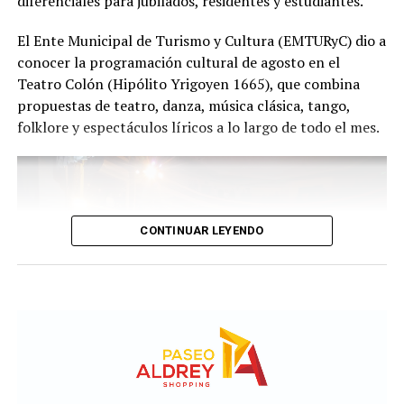
diferenciales para jubilados, residentes y estudiantes.
Con más de 20 años de trayectoria, Tango Furia fue
El Ente Municipal de Turismo y Cultura (EMTURyC) dio a
distinguida con los Premios Estrella de Mar 2024 y
conocer la programación cultural de agosto en el
2026 como Mejor Espectáculo de Danza y con el Premio
Teatro Colón (Hipólito Yrigoyen 1665), que combina
Faro de Oro 2024. Además, Emmanuel Marín y Lola
propuestas de teatro, danza, música clásica, tango,
Gutiérrez Rey obtuvieron el subcampeonato en el
folklore y espectáculos líricos a lo largo de todo el mes.
Mundial de Tango de Buenos Aires.
La compañía también llevó su espectáculo al exterior
tras participar del Festival Mood Indigo, en India, y
realizar una gira por Europa. Además, recibió
CONTINUAR LEYENDO
la Declaración de Interés Cultural como Embajadores
Turísticos, otorgada por el EMTURyC, y la
distinción Identidades Marplatenses por su aporte a la
cultura local.
La función del domingo 16 de agosto será una nueva