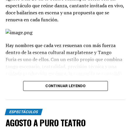
espectáculo que reúne danza, cantante invitada en vivo,
doce bailarines en escena y una propuesta que se
renueva en cada función.
Hay nombres que cada vez resuenan con más fuerza
dentro de la escena cultural marplatense y Tango
Furia es uno de ellos. Con un estilo propio que combina
tango escenario, teatralidad, precisión técnica y una
cuidada producción escénica, la compañía se consolidó
como uno de los grandes referentes del género en el
CONTINUAR LEYENDO
país.
La propuesta recorre diferentes universos, desde los
clásicos hasta versiones contemporáneas y electrónicas.
ESPECTÁCULOS
A través de cuadros grupales, dúos y escenas teatrales,
AGOSTO A PURO TEATRO
el espectáculo transita distintas emociones: el amor, la
pasión, los encuentros, las despedidas y toda la