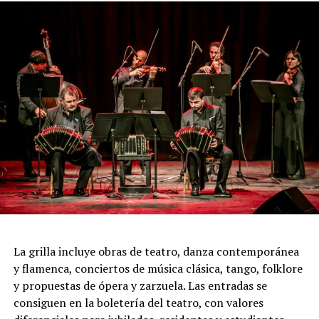
intensidad que caracteriza al 2x4.
Incluye más de diez cambios de vestuario, un cuidado
diseño lumínico y escenas donde las diagonales, las
acrobacias, los firuletes y las coreografías
perfectamente sincronizadas convierten cada cuadro en
una demostración de virtuosismo, sensibilidad y trabajo
colectivo.
"Queremos que quienes todavía no conocen Tango
Furia descubran por qué el tango puede emocionar a
todas las generaciones. Y que quienes ya vivieron una de
nuestras funciones tengan ganas de volver, porque cada
presentación renueva la experiencia. Detrás de cada
función hay meses de ensayo y un enorme trabajo en
La grilla incluye obras de teatro, danza contemporánea
equipo para emocionar y sorprender al
y flamenca, conciertos de música clásica, tango, folklore
público", expresa Emmanuel Marín.
y propuestas de ópera y zarzuela. Las entradas se
consiguen en la boletería del teatro, con valores