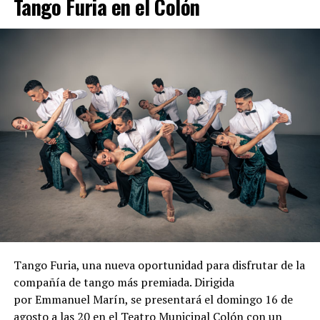
Tango Furia en el Colón
sapp 2236104302
Tango Furia, una nueva oportunidad para disfrutar de la
compañía de tango más premiada. Dirigida
por Emmanuel Marín, se presentará el domingo 16 de
agosto a las 20 en el Teatro Municipal Colón con un