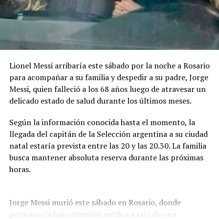
bases contemplan expresamente el uso de inteligencia
artificial generativa. Sin embargo, las herramientas
podrán utilizarse solamente como apoyo auxiliar en
determinados procesos.
Lionel Messi arribaría este sábado por la noche a Rosario
La IA podrá intervenir en la edición, mezcla o
para acompañar a su familia y despedir a su padre, Jorge
masterización del audio, en tareas técnicas de
Messi, quien falleció a los 68 años luego de atravesar un
producción y en la generación de acompañamientos
delicado estado de salud durante los últimos meses.
instrumentales utilizados como maquetación. En todos
los casos, la línea melódica principal, la armonía base y
Según la información conocida hasta el momento, la
la estructura de la canción deberán ser de creación
llegada del capitán de la Selección argentina a su ciudad
íntegramente humana.
natal estaría prevista entre las 20 y las 20.30. La familia
busca mantener absoluta reserva durante las próximas
No estará permitido utilizar inteligencia artificial para
horas.
generar total o sustancialmente la letra o la
composición musical. Tampoco podrán utilizarse
contenidos generados por IA que no garanticen su
Jorge Messi murió este sábado en Rosario, donde
originalidad o que reproduzcan obras existentes.
permanecía bajo atención médica a raíz de una