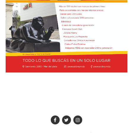
"Queremos que quienes todavía no conocen Tango
Furia descubran por qué el tango puede emocionar a
todas las generaciones. Y que quienes ya vivieron una de
nuestras funciones tengan ganas de volver, porque cada
presentación renueva la experiencia. Detrás de cada
función hay meses de ensayo y un enorme trabajo en
equipo para emocionar y sorprender al
público", expresa Emmanuel Marín.
Con más de 20 años de trayectoria, Tango Furia fue
distinguida con los Premios Estrella de Mar 2024 y
2026 como Mejor Espectáculo de Danza y con el Premio
Faro de Oro 2024. Además, Emmanuel Marín y Lola
Gutiérrez Rey obtuvieron el subcampeonato en el
Mundial de Tango de Buenos Aires.
La compañía también llevó su espectáculo al exterior
tras participar del Festival Mood Indigo, en India, y