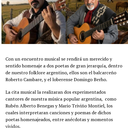
que invita a reflexionar sobre el legado, la entrega y la
emoción del último encuentro con el público.
Reconocido internacionalmente, Iñaki Urlezaga inició su
formación en La Plata y posteriormente ingresó al
Instituto Superior de Arte del Teatro Colón. Tras
perfeccionarse en la School of American Ballet de Nueva
York, desarrolló una brillante carrera como primer
bailarín del Teatro Colón, el Royal Ballet de Londres y el
Con un encuentro musical se rendirá un merecido y
Dutch National Ballet, además de presentarse en los
sentido homenaje a dos poetas de gran jerarquía, dentro
principales escenarios y festivales del mundo.
de nuestro folklore argentino, ellos son el balcarceño
Roberto Cambare, y el loberense Domingo Berho.
En paralelo a su trayectoria como intérprete, fundó el
Ballet Concierto, compañía con la que realizó giras
La cita musical la realizaran dos experimentados
internacionales por los cinco continentes, y desde 2003
cantores de nuestra música popular argentina, como
desarrolló una destacada labor como coreógrafo con
Rubén Alberto Benegas y Mario Triviño Montiel, los
producciones como El Cascanueces, Lago de los Cisnes,
cuales interpretaran canciones y poemas de dichos
Romeo y Julieta, La Traviata y Estaciones Rioplatenses,
poetas homenajeados, entre anécdotas y momentos
entre otras. Entre 2012 y 2017 fue director artístico del
vividos.