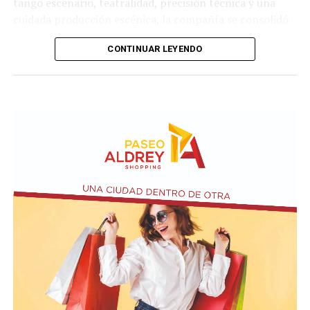
tango escenario, teatralidad, precisión técnica y una
cuidada producción escénica, la compañía se consolidó
como uno de los grandes referentes del género en el
CONTINUAR LEYENDO
país.
La propuesta recorre diferentes universos, desde los
clásicos hasta versiones contemporáneas y electrónicas.
A través de cuadros grupales, dúos y escenas teatrales,
el espectáculo transita distintas emociones: el amor, la
pasión, los encuentros, las despedidas y toda la
intensidad que caracteriza al 2x4.
Incluye más de diez cambios de vestuario, un cuidado
diseño lumínico y escenas donde las diagonales, las
acrobacias, los firuletes y las coreografías
perfectamente sincronizadas convierten cada cuadro en
una demostración de virtuosismo, sensibilidad y trabajo
colectivo.