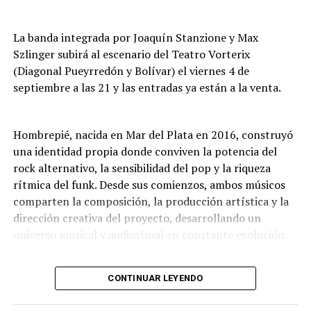
se acercan por primera vez.
La agrupación Luna Cautiva celebra su tercer
La banda integrada por Joaquín Stanzione y Max
aniversario con una noche de folklore que combina
Szlinger subirá al escenario del Teatro Vorterix
música, danza y tradición. La propuesta incluye una
(Diagonal Pueyrredón y Bolívar) el viernes 4 de
fiesta de pañuelos en la que se comparten recuerdos,
septiembre a las 21 y las entradas ya están a la venta.
abrazos y el sentimiento por las danzas nativas. Entrada
general: $16.000. Jubilados, residentes y estudiantes:
$12.000.
Hombrepié, nacida en Mar del Plata en 2016, construyó
una identidad propia donde conviven la potencia del
Viernes 7 a las 20: “Con alma española y algo más”
rock alternativo, la sensibilidad del pop y la riqueza
rítmica del funk. Desde sus comienzos, ambos músicos
Espectáculo de canción, copla española, flamenco y
comparten la composición, la producción artística y la
más, en el que la cantante Mariela Deanes interpreta
dirección creativa del proyecto, desarrollando un
baladas, canciones y coplas del repertorio de grandes
universo musical y audiovisual en constante evolución.
artistas de España, incursiona en el tango argentino y
rinde homenaje al recordado Sandro, con cuadros
Lo que pasaba mientras dormías representa el primer
flamencos de cante y baile y un cierre a toda rumba.
CONTINUAR LEYENDO
trabajo de larga duración de la banda y sintetiza casi una
Participan músicos en vivo y una bailaora, con un total
década de búsqueda artística. En diez canciones, el
de nueve artistas en escena: Horacio Soria (piano y