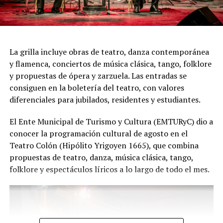
todas las generaciones. Y que quienes ya vivieron una de
nuestras funciones tengan ganas de volver, porque cada
presentación renueva la experiencia. Detrás de cada
función hay meses de ensayo y un enorme trabajo en
La grilla incluye obras de teatro, danza contemporánea
equipo para emocionar y sorprender al
y flamenca, conciertos de música clásica, tango, folklore
público", expresa Emmanuel Marín.
y propuestas de ópera y zarzuela. Las entradas se
consiguen en la boletería del teatro, con valores
diferenciales para jubilados, residentes y estudiantes.
Con más de 20 años de trayectoria, Tango Furia fue
El Ente Municipal de Turismo y Cultura (EMTURyC) dio a
distinguida con los Premios Estrella de Mar 2024 y
conocer la programación cultural de agosto en el
2026 como Mejor Espectáculo de Danza y con el Premio
Teatro Colón (Hipólito Yrigoyen 1665), que combina
Faro de Oro 2024. Además, Emmanuel Marín y Lola
propuestas de teatro, danza, música clásica, tango,
Gutiérrez Rey obtuvieron el subcampeonato en el
folklore y espectáculos líricos a lo largo de todo el mes.
Mundial de Tango de Buenos Aires.
La compañía también llevó su espectáculo al exterior
tras participar del Festival Mood Indigo, en India, y
realizar una gira por Europa. Además, recibió