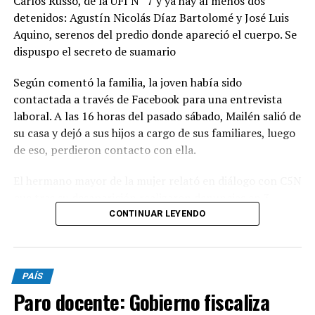
Carlos Russo, de la UFI N° 7 y ya hay al menos dos
detenidos: Agustín Nicolás Díaz Bartolomé y José Luis
Aquino, serenos del predio donde apareció el cuerpo. Se
dispuspo el secreto de suamario
Según comentó la familia, la joven había sido
contactada a través de Facebook para una entrevista
laboral. A las 16 horas del pasado sábado, Mailén salió de
su casa y dejó a sus hijos a cargo de sus familiares, luego
de eso, perdieron contacto con ella.
El hermano mayor de la mujer relató en diálogo con C5N
que tras su desaparición realizaron denuncias en 3
comisarías pero, al no pasar las 24 horas, no fueron
CONTINUAR LEYENDO
registradas. "El cuerpo lo encontramos nosotros.
Cuando fuimos y vimos a los serenos nos dimos cuenta
que había algo raro, empezamos a buscar y se fueron
PAÍS
corriendo. Llamamos a la policía y ahí la vieron", declaró
Paro docente: Gobierno fiscaliza
el familiar.