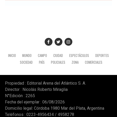
tres niveles: inicial, primaria y secundaria.
Según el comunicado de CTERA y otros sindicatos como
la Unión de Educadores de la Provincia de Córdoba
(UEPC), el paro persigue otros reclamos como el retorno
"inmediato" del Fondo de Incentivo Docente (FONID) y
mayor presupuesto para los establecimientos y
programas escolares. (NA)
INICIO
MUNDO
CAMPO
CIUDAD
ESPECTÁCULOS
DEPORTES
SOCIEDAD
PAÍS
POLICIALES
ZONA
COMERCIALES
Propiedad : Editorial Arena del Atlántico S. A.
Director : Nicolás Roberto Miraglia
N°Edición : 2265
Fecha del ejemplar : 06/08/2026
Domicilio legal: Córdoba 1980 Mar del Plata, Argentina
Teléfonos : 0223-4956434 / 4958278