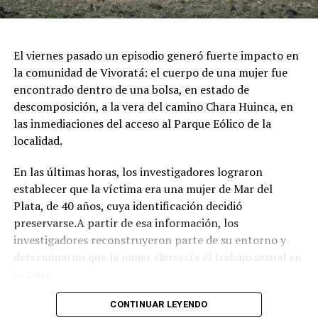
dedicada exclusivamente al entretenimiento infantil con
juegos e inflables.
Respirar el aire puro del bosque, recorrer las históricas
El viernes pasado un episodio generó fuerte impacto en
arboledas y dejarse tentar por una taza de chocolate
la comunidad de Vivoratá: el cuerpo de una mujer fue
caliente mientras se disfruta de buena música es el plan
encontrado dentro de una bolsa, en estado de
perfecto para escaparse de la rutina este fin de semana
descomposición, a la vera del camino Chara Huinca, en
largo.
las inmediaciones del acceso al Parque Eólico de la
localidad.
INFORMACIÓN GENERAL DEL EVENTO
En las últimas horas, los investigadores lograron
Evento: 30° Fiesta Nacional del Chocolate Artesanal
establecer que la víctima era una mujer de Mar del
(ChocoGesell)
Plata, de 40 años, cuya identificación decidió
Fecha: Fin de semana largo del 17 de Agosto de 2026
preservarse.A partir de esa información, los
Horario: De 11:00 a 21:00 hs.
investigadores reconstruyeron parte de su entorno y
Lugar: Pinar del Norte (Alameda 202 y Calle 303, Villa
determinaron que la mujer ejercería el trabajo sexual en
Gesell)
la zona.
Acceso: Libre y gratuito para toda la comunidad y
visitantes
Según el portal Mi8, pese a que la escena donde fue
CONTINUAR LEYENDO