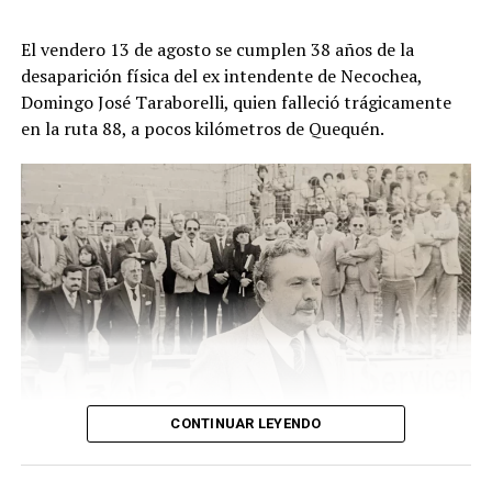
El descubrimiento del cadáver ocurrió el viernes pasado,
El vendero 13 de agosto se cumplen 38 años de la
cuando un hombre que recorría la zona junto a sus
desaparición física del ex intendente de Necochea,
perros advirtió una bolsa ubicada junto a una zanja.
Domingo José Taraborelli, quien falleció trágicamente
Alertado por el comportamiento de los animales, se
en la ruta 88, a pocos kilómetros de Quequén.
acercó y comprobó que contenía restos humanos. DIB
CONTINUAR LEYENDO