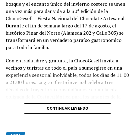
bosque y el encanto único del invierno costero se unen
una vez más para dar vida a la 30° Edición de la
ChocoGesell – Fiesta Nacional del Chocolate Artesanal.
Durante el fin de semana largo del 17 de agosto, el
histórico Pinar del Norte (Alameda 202 y Calle 303) se
transformará en un verdadero paraíso gastronómico
para toda la familia.
Con entrada libre y gratuita, la ChocoGesell invita a
vecinos y turistas de todo el país a sumergirse en una
experiencia sensorial inolvidable, todos los días de 11:00
a 21:00 horas. La gran fiesta invernal celebra tres
décadas de trayectoria consolidándose como la cita
obligada de la Costa Atlántica para los amantes de la
buena repostería, el paisaje natural y la tradición
CONTINUAR LEYENDO
geselina.
Sabores, espectáculos y naturaleza en un solo lugar
Nacida en 1996, la fiesta reúne este año al talento de los