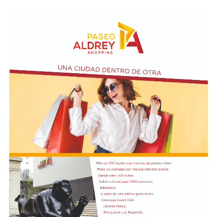
Taraborelli en un acto
El vendero 13 de agosto se cumplen 38 años de la
desaparición física del ex intendente de Necochea,
Domingo José Taraborelli, quien falleció trágicamente
en la ruta 88, a pocos kilómetros de Quequén.
Junto con el intendente de Necochea habían muerto
tres docentes que, luego se supo, habían subido a su
automóvil pocos kilómetros antes, donde se hallaban
haciendo dedo. La colisión frontal resultó letal: sólo
sobrevivió el chofer del camión.
El hall del Palacio Comunal fue el lugar donde velaron
sus restos y ante el cual desfiló todo el arco político de
aquel momento, incluyendo a la camada de jóvenes que
habían dado sus primeros pasos en el peronismo, bajo
el liderazgo de “Coco” Taraborelli como conductor. Y el