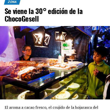
ZONA
Se viene la 30° edición de la
ChocoGesell
El aroma a cacao fresco, el crujido de la hojarasca del