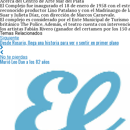
Acerca del Centro de Arte Mar del Plata
El Complejo fue inaugurado el 18 de enero de 1958 con el estre
reconocido productor Lino Patalano y con el Madrinazgo de la
Suar y Julieta Díaz, con dirección de Marcos Carnevale.
El complejo es considerado por el Ente Municipal de Turismo d
británico The Police. Además, el teatro cuenta con intervencio
los artistas Fabián Rivero (ganador del certamen por los 150 a
Temas Relacionados
Siguiente
Desde Rosario, llega una historia para ver y sentir en primer plano
No te pierdas
Murió Leo Dan a los 82 años