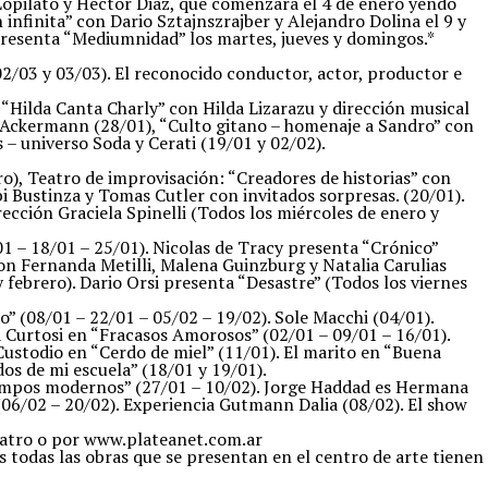
 Lopilato y Hector Diaz, que comenzará el 4 de enero yendo
infinita” con Dario Sztajnszrajber y Alejandro Dolina el 9 y
 presenta “Mediumnidad” los martes, jueves y domingos.*
02/03 y 03/03). El reconocido conductor, actor, productor e
, “Hilda Canta Charly” con Hilda Lizarazu y dirección musical
ara Ackermann (28/01), “Culto gitano – homenaje a Sandro” con
 – universo Soda y Cerati (19/01 y 02/02).
ro), Teatro de improvisación: “Creadores de historias” con
i Bustinza y Tomas Cutler con invitados sorpresas. (20/01).
ección Graciela Spinelli (Todos los miércoles de enero y
 – 18/01 – 25/01). Nicolas de Tracy presenta “Crónico”
on Fernanda Metilli, Malena Guinzburg y Natalia Carulias
 febrero). Dario Orsi presenta “Desastre” (Todos los viernes
 (08/01 – 22/01 – 05/02 – 19/02). Sole Macchi (04/01).
a Curtosi en “Fracasos Amorosos” (02/01 – 09/01 – 16/01).
Custodio en “Cerdo de miel” (11/01). El marito en “Buena
os de mi escuela” (18/01 y 19/01).
Tiempos modernos” (27/01 – 10/02). Jorge Haddad es Hermana
(06/02 – 20/02). Experiencia Gutmann Dalia (08/02). El show
eatro o por www.plateanet.com.ar
todas las obras que se presentan en el centro de arte tienen