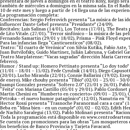
presentará de jueves a domingos en el teatro Roxy, luego será
también de miércoles a domingos en la misma sala. En el Radio 
10 de este mes y luego a partir de 14 llega una de las exper
La programación completa:
Conferencias: Sergio Feferovich presenta “La música de las id
influencer Dante Gebel presenta “Presidante” (24/09).
Recitales: Luis Salinas (14/01), Los Totora (17/01), The Beats
de Lito Vitale. (27/01). “Terror sinfónico – la música de las 
Fernando Samartin (29/01 y 18/02). Prisma – Pink Floyd experi
Para las infancias llega “Canticuenticos” (08/02).
Teatro: “El cuarto de Verónica” con Silvia Kutika, Fabio Aste,
Juan Butvilofsky, Guido Martinez, Julián Labruna, y Gabriel Ga
Teatro Marplatense: ”Vacas sagradas” dirección Maria Carreras
febrero).
Humor / Stand up: Homero Pettinato presenta “Lo doy todo” (0
(11/01 – 18/01 – 15/02). Fede Cyrulnik (14/01). Diego Capusot
(20/01). Lucho Miranda (22/01). Connie Ballarini (19/02). Ezeq
de enero). Mike chouhy presenta “Tibio” (02/01 – 23/01 – 30/0
Juampi Gonzalez presenta “Soltero 2.0” (25/01 y 26/01). Pabl
“Feita” con Mariana Castillo (05/01 y 29/01). Pablo Cordonet
Martin Chesini en “Humberto en concierto» (09/01 – 23/01). Ca
Petroka – el nuevo humor patagónico” (12/01). Nanutria en “El
Hector Rossi presenta “Trasnoche Paranormal cara a cara” (18
Beba en “Mina bien – en un cumple” (01/02 – 02/02). Edith He
de Nachito Saralegui (13/02). Pablo Molinari presenta “Racion
Toda la programación está disponible en www.centrodeartemdp
Se cuenta con promociones para las obras “Los mosqueteros de
los beneficios de Banco Provincia y Tarjeta Favacard.