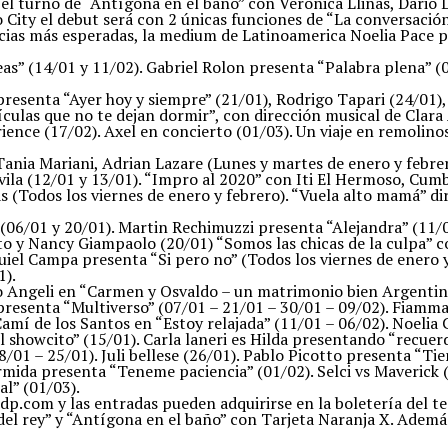
 el turno de “Antígona en el baño” con Verónica Llinas, Dario
City el debut será con 2 únicas funciones de “La conversación 
iencias más esperadas, la medium de Latinoamerica Noelia Pace
eas” (14/01 y 11/02). Gabriel Rolon presenta “Palabra plena” (
 presenta “Ayer hoy y siempre” (21/01), Rodrigo Tapari (24/01)
películas que no te dejan dormir”, con dirección musical de Cl
ence (17/02). Axel en concierto (01/03). Un viaje en remolinos
 Tania Mariani, Adrian Lazare (Lunes y martes de enero y febre
vila (12/01 y 13/01). “Impro al 2020” con Iti El Hermoso, Cumb
 (Todos los viernes de enero y febrero). “Vuela alto mamá” dir
6/01 y 20/01). Martin Rechimuzzi presenta “Alejandra” (11/01
to y Nancy Giampaolo (20/01) “Somos las chicas de la culpa” c
uiel Campa presenta “Si pero no” (Todos los viernes de enero y
1).
o Angeli en “Carmen y Osvaldo – un matrimonio bien Argentino”
 presenta “Multiverso” (07/01 – 21/01 – 30/01 – 09/02). Fiamm
mí de los Santos en “Estoy relajada” (11/01 – 06/02). Noelia 
 showcito” (15/01). Carla laneri es Hilda presentando “recuerd
/01 – 25/01). Juli bellese (26/01). Pablo Picotto presenta “
rmida presenta “Teneme paciencia” (01/02). Selci vs Maverick 
al” (01/03).
.com y las entradas pueden adquirirse en la boletería del t
l rey” y “Antígona en el baño” con Tarjeta Naranja X. Además 