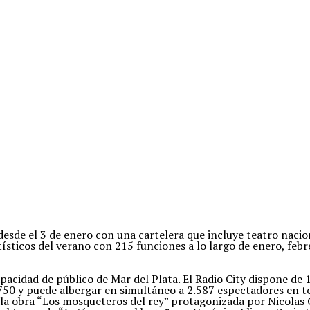
esde el 3 de enero con una cartelera que incluye teatro nacion
rtísticos del verano con 215 funciones a lo largo de enero, fe
apacidad de público de Mar del Plata. El Radio City dispone de 
1750 y puede albergar en simultáneo a 2.587 espectadores en t
 la obra “Los mosqueteros del rey” protagonizada por Nicolas C