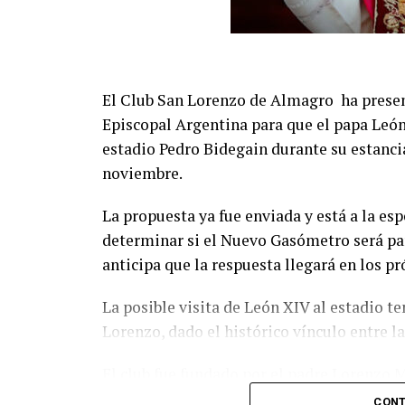
El Club San Lorenzo de Almagro ha presen
Episcopal Argentina para que el papa León
estadio Pedro Bidegain durante su estancia
noviembre.
La propuesta ya fue enviada y está a la esp
determinar si el Nuevo Gasómetro será part
anticipa que la respuesta llegará en los p
La posible visita de León XIV al estadio t
Lorenzo, dado el histórico vínculo entre la 
El club fue fundado por el padre Lorenzo 
Bergoglio, conocido hincha y uno de los s
CONT