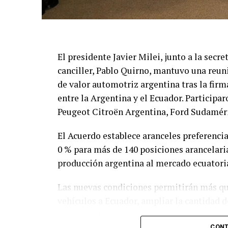
El presidente Javier Milei, junto a la secre
canciller, Pablo Quirno, mantuvo una reun
de valor automotriz argentina tras la fir
entre la Argentina y el Ecuador. Partici
Peugeot Citroën Argentina, Ford Sudamér
El Acuerdo establece aranceles preferencia
0 % para más de 140 posiciones arancelaria
producción argentina al mercado ecuatori
Las nuevas condiciones permitirán más qu
vehículos a Ecuador, ampliar la cantidad 
de uno de los principales complejos indust
CONT