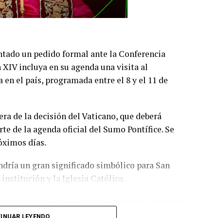
tado un pedido formal ante la Conferencia
 XIV incluya en su agenda una visita al
 en el país, programada entre el 8 y el 11 de
era de la decisión del Vaticano, que deberá
e de la agenda oficial del Sumo Pontífice. Se
róximos días.
endría un gran significado simbólico para San
institución y la Iglesia Católica.
Massa y mantiene una conexión cercana con Jorge
ocios más representativos del Ciclón.
INUAR LEYENDO