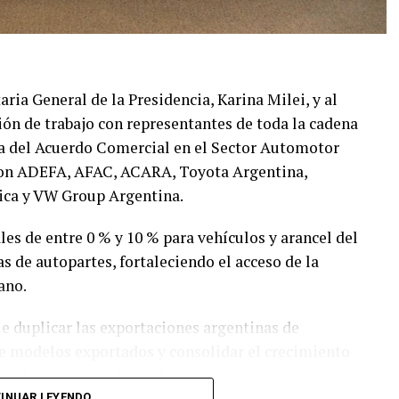
taria General de la Presidencia, Karina Milei, y al
ión de trabajo con representantes de toda la cadena
ma del Acuerdo Comercial en el Sector Automotor
paron ADEFA, AFAC, ACARA, Toyota Argentina,
ica y VW Group Argentina.
les de entre 0 % y 10 % para vehículos y arancel del
s de autopartes, fortaleciendo el acceso de la
ano.
e duplicar las exportaciones argentinas de
de modelos exportados y consolidar el crecimiento
riales y exportadores del país.
INUAR LEYENDO