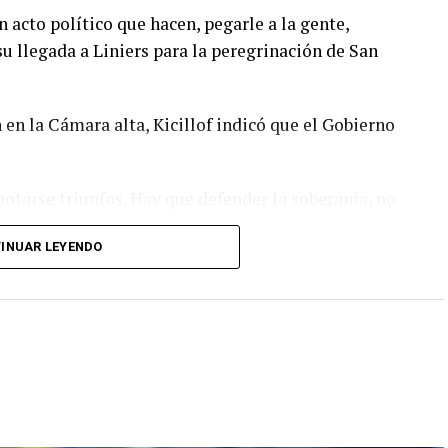
n acto político que hacen, pegarle a la gente,
 su llegada a Liniers para la peregrinación de San
en la Cámara alta, Kicillof indicó que el Gobierno
otarse triunfos. Hay que defender la soberanía, no
 nos lleva a un callejón, sin salida, es un
INUAR LEYENDO
Kicillof dijo: "No venimos a tener ningún
es partidizar, vengo a acompañar a un pueblo que