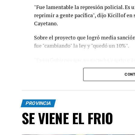
"Fue lamentable la represión policial. Es u
reprimir a gente pacífica", dijo Kicillof en
Cayetano.
Sobre el proyecto que logró media sanción 
fue "cambiando" la ley y "quedó un 10%".
"Es un Gobierno que no escucha y quiere an
pueden estar rematando el país. Este modelo
CONT
desastre”, sumó.
Con respecto a la movilización religiosa, 
protagonismo, es un día de fe, la idea no 
PROVINCIA
está sufriendo”.
SE VIENE EL FRIO