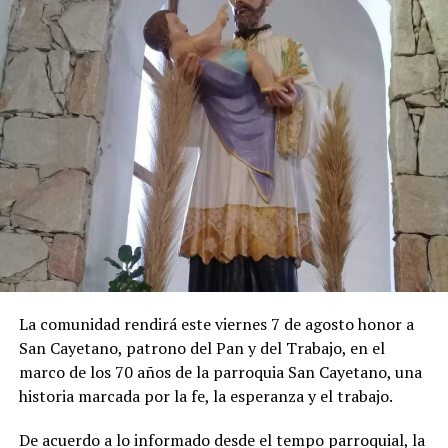
algo menor. De todos modos, es probable que vuelva a
ubicarse por encima del 2%.
La inflación porteña acumuló 19,4% en lo que va de
2026. Por su parte, la medición interanual alcanzó el
33,2%. En la aceleración de julio hubo un impacto
importante del salto que pegaron los precios
estacionales (10,9%), principalmente por las alzas en las
tarifas del alojamiento en hoteles por las vacaciones de
invierno, al igual que en los precios de los paquetes
vacacionales, de los pasajes aéreos y de las verduras.
Los precios regulados aumentaron 3%. En esta división
La comunidad rendirá este viernes 7 de agosto honor a
se destacaron las subas en colegios privados y en las
San Cayetano, patrono del Pan y del Trabajo, en el
tarifas de luz.
marco de los 70 años de la parroquia San Cayetano, una
historia marcada por la fe, la esperanza y el trabajo.
De acuerdo a lo informado desde el tempo parroquial, la