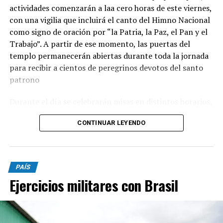
actividades comenzarán a laa cero horas de este viernes,
con una vigilia que incluirá el canto del Himno Nacional
como signo de oración por “la Patria, la Paz, el Pan y el
Trabajo”. A partir de ese momento, las puertas del
templo permanecerán abiertas durante toda la jornada
para recibir a cientos de peregrinos devotos del santo
patrono
Durante el día se celebrarán misas en distintos horarios,
y el momento central será a las 15, cuando se llevará
CONTINUAR LEYENDO
adelante la tradicional procesión con la imagen de San
Cayetano por las calles del barrio. La peregrinación será
presidida por monseñor Ernesto Giobando y finalizará
con la santa misa principal.
PAÍS
Ejercicios militares con Brasil
Desde la parroquia invitaron a toda la comunidad a
participar de la celebración y a acercarse con sus
intenciones y pedidos. “Juntos renovemos la esperanza y
pidamos la intercesión de nuestro Patrono para