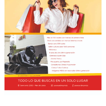
internacional y la estabilidad regional. Asimismo, el
Gobierno busca reforzar su posición como socio
estratégico en el continente americano.
La autorización militar ocurre en un contexto de
fricción diplomática originada por las declaraciones
de Javier Milei hacia su par brasileño, Lula da Silva. Esta
situación derivó en el retiro del embajador brasileño en
Buenos Aires, Julio Bitelli.
Desde el Palacio del Planalto, el canciller Mauro
Vieira calificó los insultos del mandatario argentino
como "graves e inaceptables". Por su parte, Brasil decidió
reducir su representación en el país al nivel de
encargado de negocios.
Pese a que Milei ratificó sus críticas calificando a Lula de
"corrupto", desde la Cancillería argentina intentan
preservar la relación institucional. El canciller Pablo