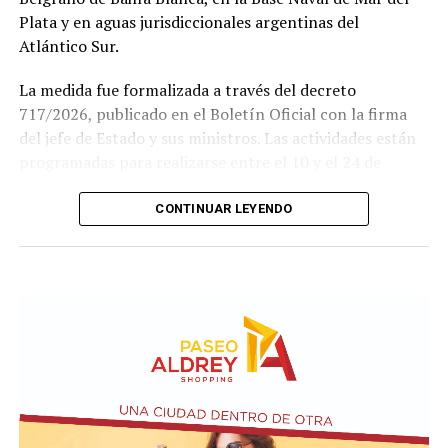
Plata y en aguas jurisdiccionales argentinas del
Atlántico Sur.
La medida fue formalizada a través del decreto
717/2026, publicado en el Boletín Oficial con la firma
del jefe de Estado y sus ministros. Las actividades están
programadas para realizarse entre el 10 y el 24 de
agosto.
CONTINUAR LEYENDO
Este ejercicio combinado se realiza de forma anual desde
1978 y busca incrementar el adiestramiento y la
interoperabilidad en operaciones navales y anfibias.
Según los considerandos del decreto, el fin es
estandarizar y simplificar los procesos de planeamiento
entre ambas armadas.
El texto oficial destaca que la participación argentina en
estas maniobras señala su compromiso con la seguridad