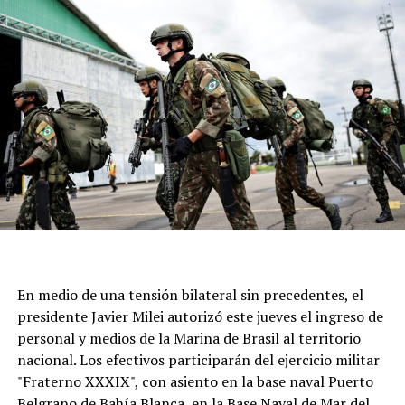
alcanzar la gracia que más necesitamos”, señalaron.
Este 7 de agosto, una vez más, la parroquia ubicada en
calle Moreno al 6700 seá epicentro de cientos de fieles
para acompañar al santo y renovar una tradición que
atraviesa generaciones.
En medio de una tensión bilateral sin precedentes, el
presidente Javier Milei autorizó este jueves el ingreso de
personal y medios de la Marina de Brasil al territorio
nacional. Los efectivos participarán del ejercicio militar
"Fraterno XXXIX", con asiento en la base naval Puerto
Belgrano de Bahía Blanca, en la Base Naval de Mar del