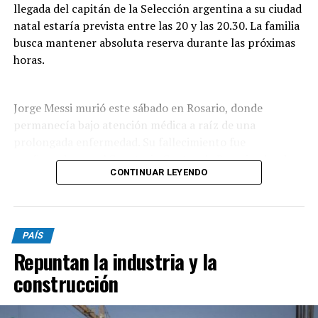
llegada del capitán de la Selección argentina a su ciudad
íntegramente humana.
natal estaría prevista entre las 20 y las 20.30. La familia
busca mantener absoluta reserva durante las próximas
No estará permitido utilizar inteligencia artificial para
horas.
generar total o sustancialmente la letra o la
composición musical. Tampoco podrán utilizarse
contenidos generados por IA que no garanticen su
Jorge Messi murió este sábado en Rosario, donde
originalidad o que reproduzcan obras existentes.
permanecía bajo atención médica a raíz de una
prolongada enfermedad. Su fallecimiento fue
Además, las bases prohíben la generación, síntesis o
confirmado por el Sanatorio Centro de Rosario, donde
clonación de la voz principal o de los coros. La
CONTINUAR LEYENDO
se encontraba internado.
interpretación vocal deberá estar a cargo de intérpretes
humanos.
De acuerdo con la información preliminar, no habría un
Los participantes deberán declarar si utilizaron
PAÍS
velatorio público. La intención de la familia sería
inteligencia artificial y detallar qué función cumplió
Repuntan la industria y la
atravesar este momento en un ámbito estrictamente
durante el proceso creativo. La organización podrá
privado, lejos de la exposición y de la presencia de
solicitar evidencias del proceso de composición y
construcción
medios de comunicación.
descalificar una obra si considera que incumple las
condiciones establecidas.