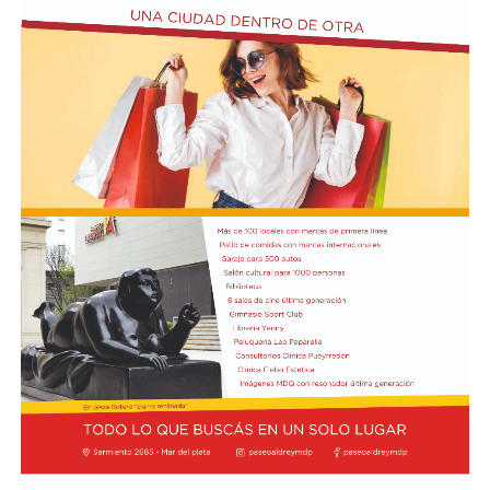
meses que cerraron con variaciones positivas.
https://twitter.com/INDECArgentina/status/2085805752506
En cuanto a las divisiones, nueve de las dieciseis
presentaron subas interanuales.
Alimentos y bebidas: 6,2%.
Productos de tabaco: 0,4%.
Productos textiles: -15,9%.
Prendas de vestir, cuero y calzado: -8,4%.
Madera, papel, edición e impresión: 8,4%.
Refinación del petróleo, coque y combustible nuclear:
3,4%.
Sustancias y productos químicos: 11%.
Productos de caucho y plástico: -2,9%.
Productos minerales no metálicos: -7,2%.
Industrias metálicas básicas: 11,8%.
Productos de metal: 3,6%.