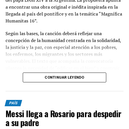
del papa León XIV a la Argentina. La propuesta apunta
a encontrar una obra original e inédita inspirada en la
llegada al país del pontífice y en la temática “Magnífica
Humanitas 16”.
Según las bases, la canción deberá reflejar una
concepción de la humanidad centrada en la solidaridad,
la justicia y la paz, con especial atención a los pobres,
los enfermos, los migrantes y los sectores más
vulnerables. El texto que acompaña la convocatoria
plantea la necesidad de “edificar en el bien” y construir
una sociedad donde el ser humano ocupe un lugar
CONTINUAR LEYENDO
central.
Podrán participar argentinos mayores de 18 años, tanto
PAÍS
de manera individual como grupal. Las canciones
Messi llega a Rosario para despedir
deberán ser inéditas, haber sido compuestas
específicamente para el concurso y no haber sido
a su padre
publicadas anteriormente en plataformas como