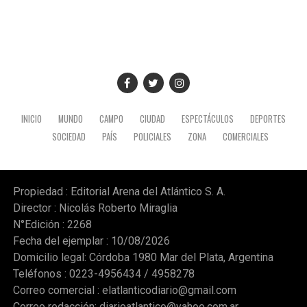
INICIO
MUNDO
CAMPO
CIUDAD
ESPECTÁCULOS
DEPORTES
SOCIEDAD
PAÍS
POLICIALES
ZONA
COMERCIALES
Propiedad : Editorial Arena del Atlántico S. A.
Director : Nicolás Roberto Miraglia
N°Edición : 2268
Fecha del ejemplar : 10/08/2026
Domicilio legal: Córdoba 1980 Mar del Plata, Argentina
Teléfonos : 0223-4956434 / 4958278
Correo comercial :
elatlanticodiario@gmail.com
Correo redacción:
diarioatlantico@yahoo.com.ar