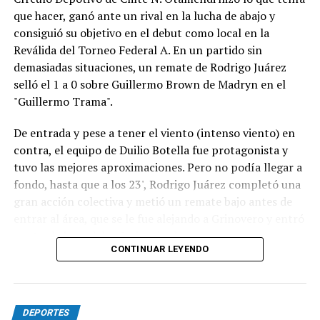
que hacer, ganó ante un rival en la lucha de abajo y
séptimo.
consiguió su objetivo en el debut como local en la
Poco después los comisarios deportivos abrieron una
Reválida del Torneo Federal A. En un partido sin
investigación por un posible arranque en falso de
demasiadas situaciones, un remate de Rodrigo Juárez
Ciarrocchi y finalmente le aplicaron una penalización de
selló el 1 a 0 sobre Guillermo Brown de Madryn en el
pase y siga por boxes.
"Guillermo Trama".
La sanción cambió el desarrollo de la final: cuando
De entrada y pese a tener el viento (intenso viento) en
Ciarrocchi ingresó a cumplirla, Ponce de León heredó la
contra, el equipo de Duilio Botella fue protagonista y
punta, con Vivian segundo y Morillo tercero. En los
tuvo las mejores aproximaciones. Pero no podía llegar a
minutos finales, Vivian recuperó terreno y arribó a la
fondo, hasta que a los 23', Rodrigo Juárez completó una
última vuelta prácticamente pegado al vehículo del
gran acción colectiva y metió un remate bajo antes de
puntero.
entrar al área, que se le fue alejando a Grinovero y entró
contra la base del caño izquierdo.
En una definición ajustada, Ponce de León aguantó la
CONTINUAR LEYENDO
presión en los metros finales y cruzó primero la bandera
Con la desventaja, la visita intentó adelantarse pero casi
a cuadros, adjudicándose la sexta final del año.
no se acercaba al área de Pedro Fernández y, parecía,
Completaban el podio Vivian y Morillo. (NA).
que si el local acertaba en alguna contra podía lastimar.
DEPORTES
Sin embargo, lo único que pasó fue un remate de Rivero