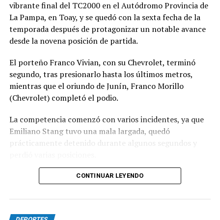
vibrante final del TC2000 en el Autódromo Provincia de
La Pampa, en Toay, y se quedó con la sexta fecha de la
temporada después de protagonizar un notable avance
desde la novena posición de partida.
El porteño Franco Vivian, con su Chevrolet, terminó
segundo, tras presionarlo hasta los últimos metros,
mientras que el oriundo de Junín, Franco Morillo
(Chevrolet) completó el podio.
La competencia comenzó con varios incidentes, ya que
Emiliano Stang tuvo una mala largada, quedó
prácticamente detenido durante algunos segundos y
perdió varias posiciones.
En los primeros metros también se produjo un
CONTINUAR LEYENDO
desparramo que dejó a varios autos fuera de pista y
ensució el transcurso de la carrera.
DEPORTES