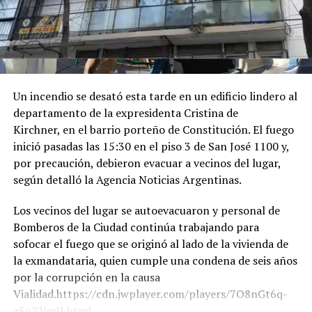
Luego tuvo lugar el encuentro de Milei con el Rey de
España, del que participaron Karina Milei y Quirno. "Su
Majestad, que placer verlo", lo saludó el mandatario
argentino en las imágenes que difundió Presidencia.
Por último, a las 17 horas de Argentina, participó de la
Un incendio se desató esta tarde en un edificio lindero al
ceremonia de juramentación y toma de posesión del
departamento de la expresidenta Cristina de
presidente colombiano electo.
Kirchner, en el barrio porteño de Constitución. El fuego
inició pasadas las 15:30 en el piso 3 de San José 1100 y,
Finalmente, a la madrugada de la Argentina, partía el
por precaución, debieron evacuar a vecinos del lugar,
vuelo presidencial desde Santiago de Cali con destino a
según detalló la Agencia Noticias Argentinas.
Buenos Aires.
Los vecinos del lugar se autoevacuaron y personal de
Bomberos de la Ciudad continúa trabajando para
sofocar el fuego que se originó al lado de la vivienda de
la exmandataria, quien cumple una condena de seis años
por la corrupción en la causa
Vialidad.https://cdn.jwplayer.com/players/7O8nGt6q-
zEoTVmIJ.html