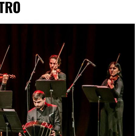
ATRO
n Tango Furia descubran por qué el tango puede
 quienes ya vivieron una de nuestras funciones
ntación renueva la experiencia. Detrás de cada
trabajo en equipo para emocionar y sorprender al
Furia fue distinguida con los Premios Estrella de
e Danza y con el Premio Faro de Oro 2024. Además,
uvieron el subcampeonato en el Mundial de Tango
al exterior tras participar del Festival Mood
uropa. Además, recibió la Declaración de Interés
orgada por el EMTURyC, y la