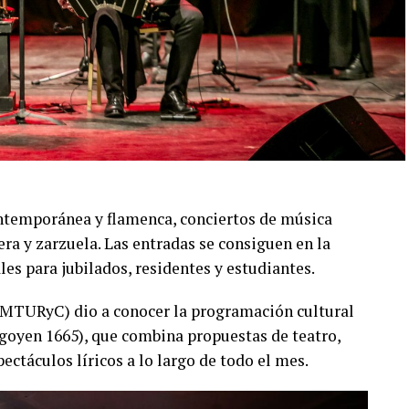
 aporte a la cultura local.
una nueva oportunidad para disfrutar de una
grada por Lola Gutiérrez Rey, Olivia Gutiérrez
llar, Milagros Mauti, Joaquín Zini, Ignacio
don y Maximiliano Soria, con asistencia técnica y
contemporánea y flamenca, conciertos de música
ción y una cuidada puesta escénica, capaz de
era y zarzuela. Las entradas se consiguen en la
o desde siempre como a quienes se acercan por
ales para jubilados, residentes y estudiantes.
EMTURyC) dio a conocer la programación cultural
igoyen 1665), que combina propuestas de teatro,
pectáculos líricos a lo largo de todo el mes.