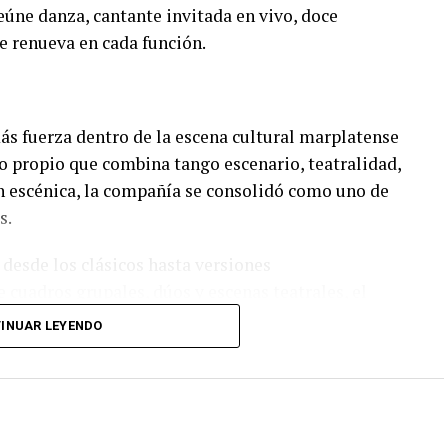
úne danza, cantante invitada en vivo, doce
e renueva en cada función.
s fuerza dentro de la escena cultural marplatense
lo propio que combina tango escenario, teatralidad,
n escénica, la compañía se consolidó como uno de
s.
 desde los clásicos hasta versiones
 cuadros grupales, dúos y escenas teatrales, el
el amor, la pasión, los encuentros, las despedidas y
INUAR LEYENDO
 un cuidado diseño lumínico y escenas donde las
 las coreografías perfectamente sincronizadas
n de virtuosismo, sensibilidad y trabajo colectivo.