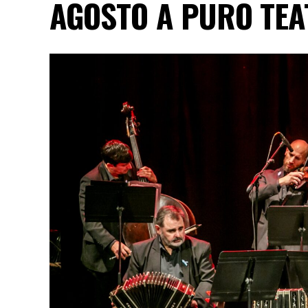
AGOSTO A PURO TE
"Queremos que quienes todavía no conoce
emocionar a todas las generaciones. Y que
tengan ganas de volver, porque cada prese
función hay meses de ensayo y un enorme 
público", expresa Emmanuel Marín.
Con más de 20 años de trayectoria, Tango 
Mar 2024 y 2026 como Mejor Espectáculo d
Emmanuel Marín y Lola Gutiérrez Rey obt
de Buenos Aires.
La compañía también llevó su espectáculo 
Indigo, en India, y realizar una gira por E
Cultural como Embajadores Turísticos, ot