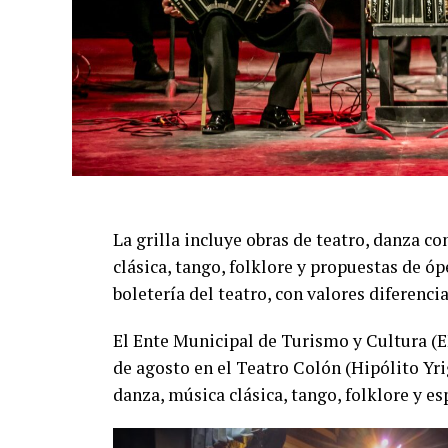
distinción Identidades Marplatenses por su
La función del domingo 16 de agosto será 
producción íntegramente marplatense, inte
Rey, Lourdes Posse, Candela Rugo, Luana Vi
Chazarreta, Gabriel Turtur, Cristian Saran
diseño de luces de Juan Manuel Alías.
La grilla incluye obras de teatro, danza 
Una propuesta que combina precisión, emo
clásica, tango, folklore y propuestas de óp
sorprender tanto a quienes siguen el tang
boletería del teatro, con valores diferenci
primera vez.
El Ente Municipal de Turismo y Cultura (
de agosto en el Teatro Colón (Hipólito Yr
danza, música clásica, tango, folklore y es