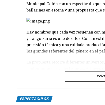
Municipal Colón con un espectáculo que re
bailarines en escena y una propuesta que s
Hay nombres que cada vez resuenan con má
y Tango Furia es uno de ellos. Con un esti
precisión técnica y una cuidada producció
los grandes referentes del género en el paí
La propuesta recorre diferentes universos,
contemporáneas y electrónicas. A través de
espectáculo transita distintas emociones: 
CONT
toda la intensidad que caracteriza al 2x4.
Incluye más de diez cambios de vestuario,
diagonales, las acrobacias, los firuletes y
ESPECTÁCULOS
convierten cada cuadro en una demostració