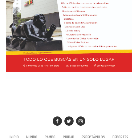
Cómo funciona el Power Ranking de la Fórmula 1
Esta clasificación funciona a través de un panel de cinco
expertos que luego de cada Gran Premio de la F1 asigna
una calificación individual a cada piloto según su
actuación a lo largo de todo el fin de semana, por lo que
incluye también la clasificación previa y, en caso de
tener, las carreras sprint.
Este análisis tiene la premisa de dejar de lado el
potencial del auto en la calificación de los pilotos, por lo
que se promedian los puntajes de los jueces para
obtener una nota final según la capacidad del corredor.
A lo largo del año, se acumularon las valoraciones de
cada uno en una tabla general que, luego de once fechas
disputadas, dieron un balance de los mejores pilotos de
INICIO
MUNDO
CAMPO
CIUDAD
ESPECTÁCULOS
DEPORTES