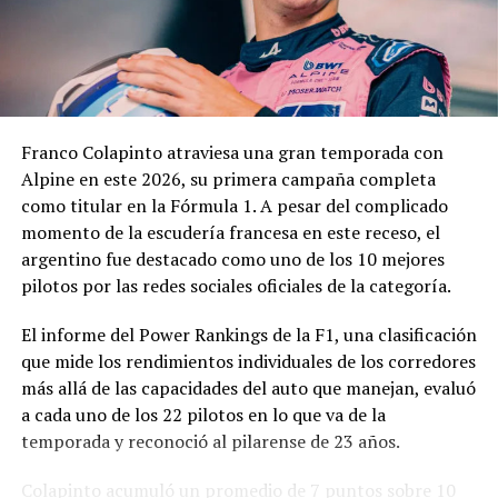
pedido.
En los fundamentos de la resolución se señala que la
complejidad y trascendencia de la solicitud hacen
necesario un estudio integral de la documentación
presentada, especialmente por tratarse de una
Franco Colapinto atraviesa una gran temporada con
modificación vinculada a la composición societaria de la
Alpine en este 2026, su primera campaña completa
empresa que obtuvo la concesión.
como titular en la Fórmula 1. A pesar del complicado
momento de la escudería francesa en este receso, el
La novedad se conoce mientras la concesión del Minella
argentino fue destacado como uno de los 10 mejores
continúa envuelta en una delicadísima situación
pilotos por las redes sociales oficiales de la categoría.
jurídica. El proceso mediante el cual Minella Stadium
resultó adjudicataria es objeto de una investigación que
El informe del Power Rankings de la F1, una clasificación
busca determinar si existieron irregularidades en la
que mide los rendimientos individuales de los corredores
licitación impulsada por el Municipio.
más allá de las capacidades del auto que manejan, evaluó
a cada uno de los 22 pilotos en lo que va de la
La causa, que avanza en la Justicia, derivó en
temporada y reconoció al pilarense de 23 años.
cuestionamientos de distintos sectores políticos y en
presentaciones impulsadas por organizaciones civiles,
Colapinto acumuló un promedio de 7 puntos sobre 10
que pusieron bajo la lupa tanto el proceso licitatorio